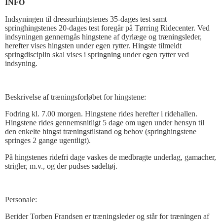
INFO
Indsyningen til dressurhingstenes 35-dages test samt
springhingstenes 20-dages test foregår på Tørring Ridecenter. Ved
indsyningen gennemgås hingstene af dyrlæge og træningsleder,
herefter vises hingsten under egen rytter.
Hingste tilmeldt
springdisciplin skal vises i springning under egen rytter ved
indsyning.
Beskrivelse af træningsforløbet for hingstene:
Fodring kl. 7.00 morgen. Hingstene rides herefter i ridehallen.
Hingstene rides gennemsnitligt 5 dage om ugen under hensyn til
den enkelte hingst træningstilstand og behov (springhingstene
springes 2 gange ugentligt).
På hingstenes ridefri dage vaskes de medbragte underlag, gamacher,
strigler, m.v., og der pudses sadeltøj.
Personale:
Berider Torben Frandsen er træningsleder og står for træningen af