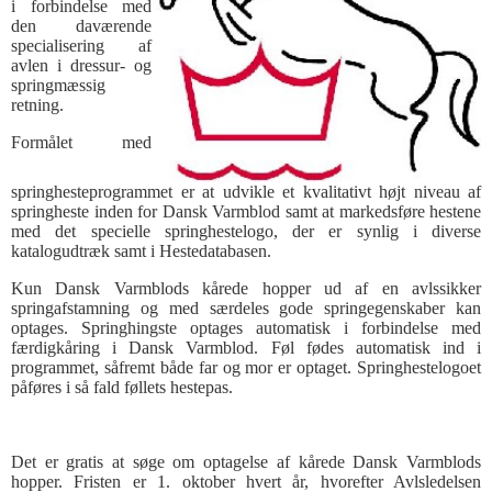
i forbindelse med
den daværende
specialisering af
avlen i dressur- og
springmæssig
retning.
Formålet med
springhesteprogrammet er at udvikle et kvalitativt højt niveau af
springheste inden for Dansk Varmblod samt at markedsføre hestene
med det specielle springhestelogo, der er synlig i diverse
katalogudtræk samt i Hestedatabasen.
Kun Dansk Varmblods kårede hopper ud af en avlssikker
springafstamning og med særdeles gode springegenskaber kan
optages. Springhingste optages automatisk i forbindelse med
færdigkåring i Dansk Varmblod. Føl fødes automatisk ind i
programmet, såfremt både far og mor er optaget. Springhestelogoet
påføres i så fald føllets hestepas.
Det er gratis at søge om optagelse af kårede Dansk Varmblods
hopper. Fristen er 1. oktober hvert år, hvorefter Avlsledelsen