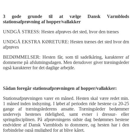
3 gode grunde til at vælge Dansk Varmblods
stationsafprøvning af hopper/vallakker
UNDGÅ STRESS: Hesten afprøves det sted, hvor den trænes
UNDGÅ EKSTRA KØRETURE: Hesten trænes det sted hvor drn
afprøves
BEDØMMELSER: Hesten får, som til sadelkåring, karakterer af
dommerne på afslutningsdagen. Men derudover giver træningsleder
også karakterer for det daglige arbejde.
Sådan foregår stationsafprøvningen af hopper/vallakker:
Stationsafprøvningen varer en måned. Hesten skal være redet min.
1 måned inden indsyning. I løbet af perioden ride hestene ca 20-25
gange af træningslederens ansatte. Træningsleder bedømmer
undervejs hestenes ridelighed, samt evner i dressur- eller
springdisciplinen. På afprøvningens sidste dag bedømmes hestene
endvidere af Dansk Varmblods to dommere, og hesten har i den
forbindelse også mulighed for at blive kåret.