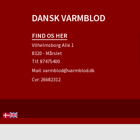
DANSK VARMBLOD
FIND OS HER
Vilhelmsborg Alle 1
8320 - Mårslet
Tlf.
87475400
Mail:
varmblod@varmblod.dk
Cvr: 26682312