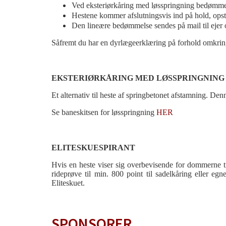
Ved eksteriørkåring med løsspringning bedømme
Hestene kommer afslutningsvis ind på hold, opsti
Den lineære bedømmelse sendes på mail til ejer 
Såfremt du har en dyrlægeerklæring på forhold omkring
EKSTERIØRKÅRING MED LØSSPRINGNING
Et alternativ til heste af springbetonet afstamning. Denn
Se baneskitsen for løsspringning
HER
ELITESKUESPIRANT
Hvis en heste viser sig overbevisende for dommerne til
rideprøve til min. 800 point til sadelkåring eller egn
Eliteskuet.
SPONSORER