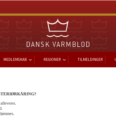
MEDLEMSKAB
REGIONER
TILMELDINGER
STERIØRKÅRING?
afleveres.
d.
bedømmes.