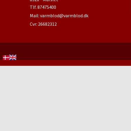
Tlf.
87475400
Mail:
varmblod@varmblod.dk
Cvr: 26682312