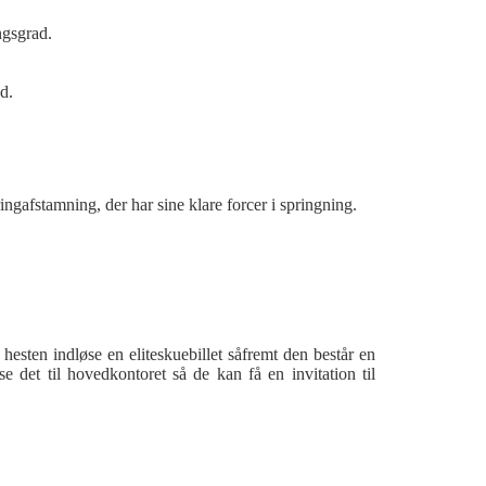
ngsgrad.
d.
ringafstamning, der har sine klare forcer i springning.
hesten indløse en eliteskuebillet såfremt den består en
se det til hovedkontoret så de kan få en invitation til