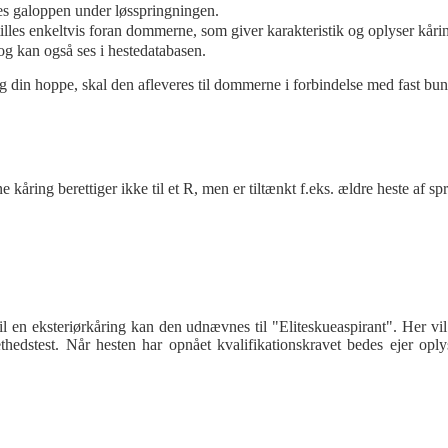
s galoppen under løsspringningen.
lles enkeltvis foran dommerne, som giver karakteristik og oplyser kåri
og kan også ses i hestedatabasen.
 din hoppe, skal den afleveres til dommerne i forbindelse med fast bun
e kåring berettiger ikke til et R, men er tiltænkt f.eks. ældre heste af sp
 en eksteriørkåring kan den udnævnes til "Eliteskueaspirant". Her vil 
ethedstest. Når hesten har opnået kvalifikationskravet bedes ejer oply