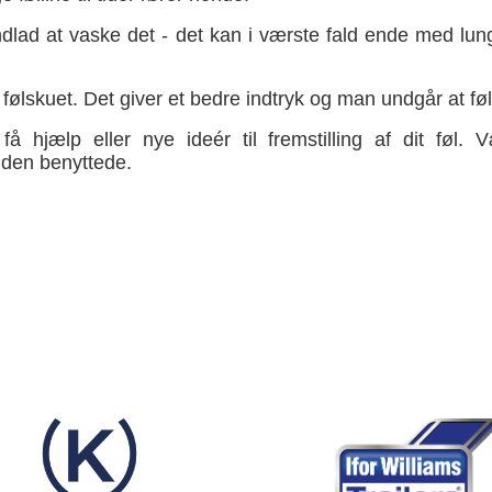
undlad at vaske det - det kan i værste fald ende med lung
il følskuet. Det giver et bedre indtryk og man undgår at fø
å hjælp eller nye ideér til fremstilling af dit fø
 den benyttede.