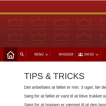
MENU
NYHEDER
OM DV
TIPS & TRICKS
Det anbefales at føllet er min. 3 uger, før d
Sørg for at føllet er vant til at blive trukke
Sørg for at hoppen er vænnet til at den lange