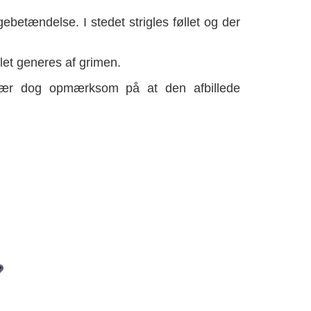
ebetændelse. I stedet strigles føllet og der
llet generes af grimen.
l. Vær dog opmærksom på at den afbillede