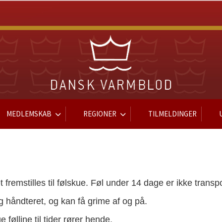
MEDLEMSKAB
REGIONER
TILMELDINGER
et fremstilles til følskue. Føl under 14 dage er ikke trans
t og håndteret, og kan få grime af og på.
 følline til tider rører hende.