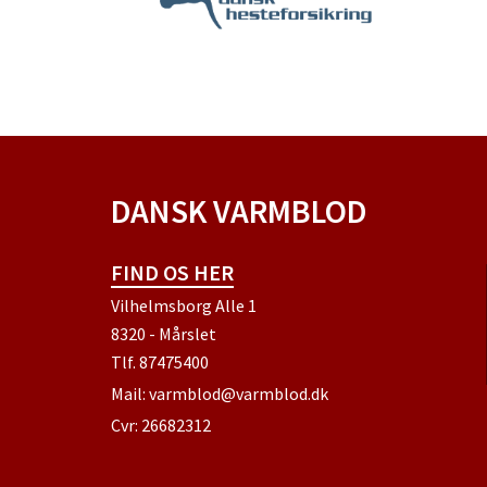
DANSK VARMBLOD
FIND OS HER
Vilhelmsborg Alle 1
8320 - Mårslet
Tlf.
87475400
Mail:
varmblod@varmblod.dk
Cvr: 26682312