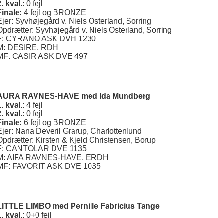
2. kval.
: 0 fejl
Finale:
4 fejl og BRONZE
Ejer: Syvhøjegård v. Niels Osterland, Sorring
Opdrætter: Syvhøjegård v. Niels Osterland, Sorring
F: CYRANO ASK DVH 1230
M: DESIRE, RDH
MF: CASIR ASK DVE 497
AURA RAVNES-HAVE
med Ida Mundberg
1. kval.
: 4 fejl
2. kval.
: 0 fejl
Finale:
6 fejl og BRONZE
Ejer: Nana Deveril Grarup, Charlottenlund
Opdrætter: Kirsten & Kjeld Christensen, Borup
F: CANTOLAR DVE 1135
M: AIFA RAVNES-HAVE, ERDH
MF: FAVORIT ASK DVE 1035
LITTLE LIMBO
med Pernille Fabricius Tange
1. kval.
: 0+0 fejl