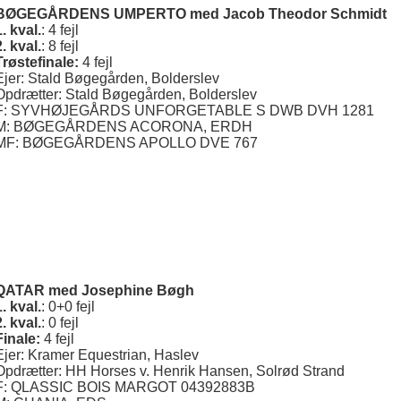
BØGEGÅRDENS UMPERTO med Jacob Theodor Schmidt
1. kval.
: 4 fejl
2. kval.
: 8 fejl
Trøstefinale:
4 fejl
Ejer: Stald Bøgegården, Bolderslev
Opdrætter: Stald Bøgegården, Bolderslev
F: SYVHØJEGÅRDS UNFORGETABLE S DWB DVH 1281
M: BØGEGÅRDENS ACORONA, ERDH
MF: BØGEGÅRDENS APOLLO DVE 767
QATAR med Josephine Bøgh
1. kval.
: 0+0 fejl
2. kval.
: 0 fejl
Finale:
4 fejl
Ejer: Kramer Equestrian, Haslev
Opdrætter: HH Horses v. Henrik Hansen, Solrød Strand
F: QLASSIC BOIS MARGOT 04392883B