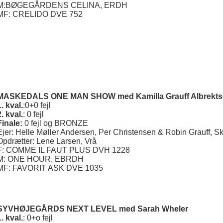
M:BØGEGÅRDENS CELINA, ERDH
MF: CRELIDO DVE 752
MASKEDALS ONE MAN SHOW
med Kamilla Grauff Albrekt
1. kval.
:0+0 fejl
2. kval.
: 0 fejl
Finale:
0 fejl og BRONZE
Ejer: Helle Møller Andersen, Per Christensen & Robin Grauff, 
Opdrætter: Lene Larsen, Vrå
F: COMME IL FAUT PLUS DVH 1228
M: ONE HOUR, EBRDH
MF: FAVORIT ASK DVE 1035
SYVHØJEGÅRDS NEXT LEVEL
med Sarah Wheler
1. kval.
: 0+o fejl