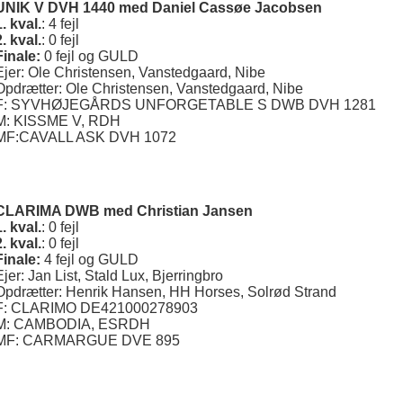
UNIK V DVH 1440 med Daniel Cassøe Jacobsen
1. kval.
: 4 fejl
2. kval.
: 0 fejl
Finale:
0 fejl og GULD
Ejer: Ole Christensen, Vanstedgaard, Nibe
Opdrætter: Ole Christensen, Vanstedgaard, Nibe
F: SYVHØJEGÅRDS UNFORGETABLE S DWB DVH 1281
M: KISSME V, RDH
MF:CAVALL ASK DVH 1072
CLARIMA DWB
med Christian Jansen
1. kval.
: 0 fejl
2. kval.
: 0 fejl
Finale:
4 fejl og GULD
Ejer: Jan List, Stald Lux, Bjerringbro
Opdrætter: Henrik Hansen, HH Horses, Solrød Strand
F: CLARIMO DE421000278903
M: CAMBODIA, ESRDH
MF: CARMARGUE DVE 895