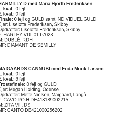
HARMILLY D med Maria Hjorth Frederiksen
1. kval.
: 0 fejl
2. kval.
: 0 fejl
Finale:
0 fejl og GULD samt INDIVIDUEL GULD
Ejer: Liselotte Frederiksen, Skibby
Opdrætter: Liselotte Frederiksen, Skibby
F: HARLEY VDL 01.07028
M: DUBLÉ, RDH
MF: DIAMANT DE SEMILLY
MAIGAARDS CANNUBI med Frida Munk Lassen
1. kval.
: 0 fejl
2. kval.
: 8 fejl
Trøstefinale:
0 fejl og GULD
Ejer: Megan Holding, Odense
Opdrætter: Mette Nielsen, Maigaard, Langå
F: CAVOIRO-H DE418189002215
M: ZITA VIII, DS
MF: CANTO DE421000256202