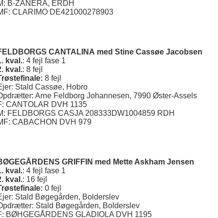
M: B-ZANERA, ERDH
MF: CLARIMO DE421000278903
FELDBORGS CANTALINA
med Stine Cassøe Jacobsen
1. kval.
: 4 fejl fase 1
2. kval.
: 8 fejl
Trøstefinale:
8 fejl
Ejer: Stald Cassøe, Hobro
Opdrætter: Arne Feldborg Johannesen, 7990 Øster-Assels
F: CANTOLAR DVH 1135
M: FELDBORGS CASJA 208333DW1004859 RDH
MF: CABACHON DVH 979
BØGEGÅRDENS GRIFFIN med Mette Askham Jensen
1. kval.
: 4 fejl fase 1
2. kval.
: 16 fejl
Trøstefinale:
0 fejl
Ejer: Stald Bøgegården, Bolderslev
Opdrætter: Stald Bøgegården, Bolderslev
F: BØHGEGÅRDENS GLADIOLA DVH 1195