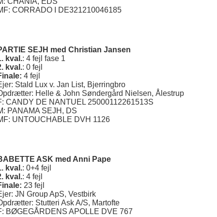
M: CHANIA, EDS
MF: CORRADO I DE321210046185
PARTIE SEJH med Christian Jansen
1. kval.
: 4 fejl fase 1
2. kval.
: 0 fejl
Finale:
4 fejl
Ejer: Stald Lux v. Jan List, Bjerringbro
Opdrætter: Helle & John Søndergård Nielsen, Ålestrup
F: CANDY DE NANTUEL 25000112261513S
M: PANAMA SEJH, DS
MF: UNTOUCHABLE DVH 1126
BABETTE ASK med Anni Pape
1. kval.
: 0+4 fejl
2. kval.
: 4 fejl
Finale:
23 fejl
Ejer: JN Group ApS, Vestbirk
Opdrætter: Stutteri Ask A/S, Martofte
F: BØGEGÅRDENS APOLLE DVE 767