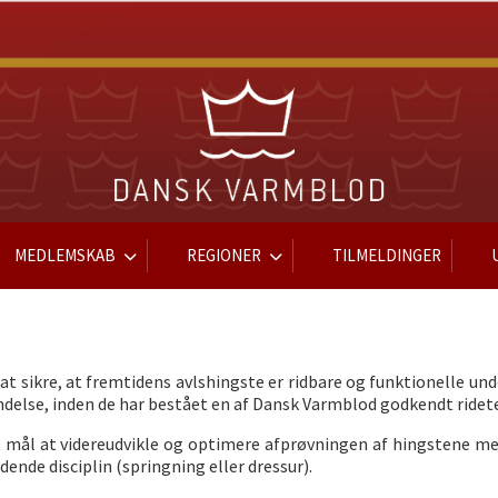
MEDLEMSKAB
REGIONER
TILMELDINGER
t sikre, at fremtidens avlshingste er ridbare og funktionelle unde
ndelse, inden de har bestået en af Dansk Varmblod godkendt ridet
 et mål at videreudvikle og optimere afprøvningen af hingstene me
ende disciplin (springning eller dressur).