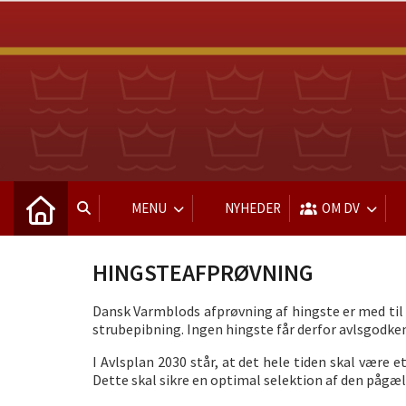
MENU
NYHEDER
OM DV
HINGSTEAFPRØVNING
Dansk Varmblods afprøvning af hingste er med til a
strubepibning. Ingen hingste får derfor avlsgodke
I Avlsplan 2030 står, at det hele tiden skal være
Dette skal sikre en optimal selektion af den pågæld