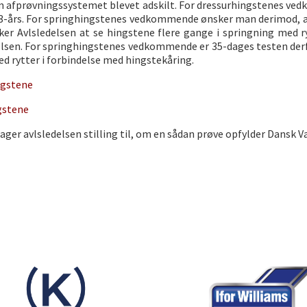
em afprøvningssystemet blevet adskilt. For dressurhingstenes ve
 3-års. For springhingstenes vedkommende ønsker man derimod, at 
ker Avlsledelsen at se hingstene flere gange i springning med ry
lsen. For springhingstenes vedkommende er 35-dages testen derfo
d rytter i forbindelse med hingstekåring.
ngstene
gstene
tager avlsledelsen stilling til, om en sådan prøve opfylder Dansk V