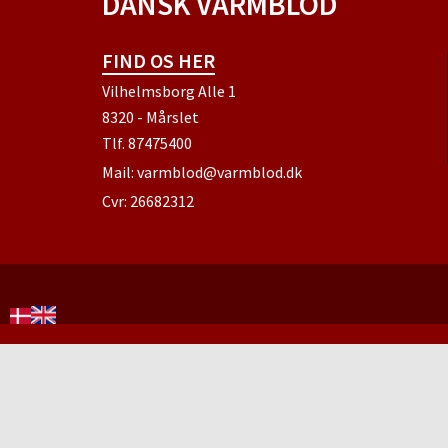
DANSK VARMBLOD
FIND OS HER
Vilhelmsborg Alle 1
8320 - Mårslet
Tlf.
87475400
Mail:
varmblod@varmblod.dk
Cvr: 26682312