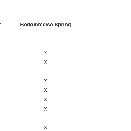
r
Bedømmelse Spring
X
X
X
X
X
X
X