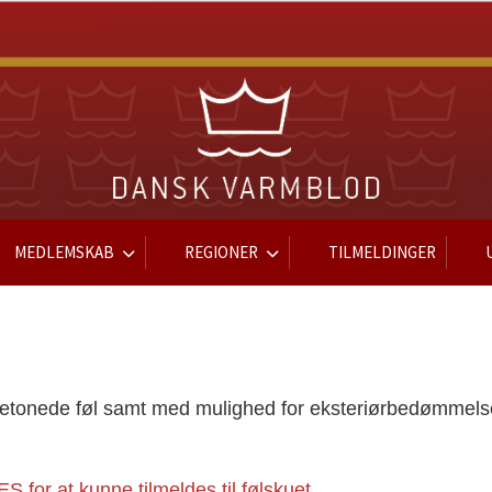
MEDLEMSKAB
REGIONER
TILMELDINGER
gbetonede føl samt med mulighed for eksteriørbedømmelse 
or at kunne tilmeldes til følskuet.