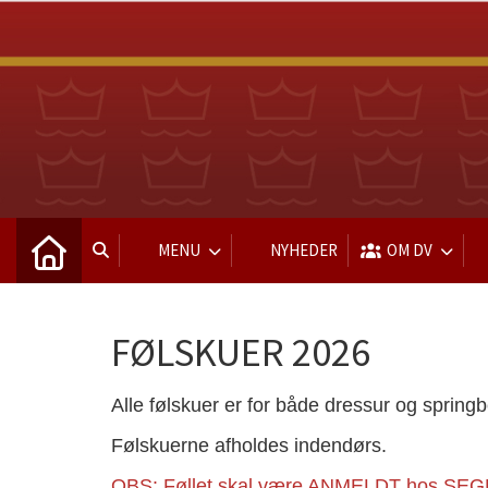
MENU
NYHEDER
OM DV
FØLSKUER 2026
Alle følskuer er for både dressur og sprin
Følskuerne afholdes indendørs.
OBS: Føllet skal være ANMELDT hos SEGES f