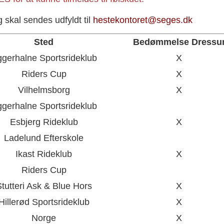
g skal sendes udfyldt til
hestekontoret@seges.dk
Sted
Bedømmelse Dressu
gerhalne Sportsrideklub
X
Riders Cup
X
Vilhelmsborg
X
gerhalne Sportsrideklub
Esbjerg Rideklub
X
Ladelund Efterskole
Ikast Rideklub
X
Riders Cup
tutteri Ask & Blue Hors
X
Hillerød Sportsrideklub
X
Norge
X