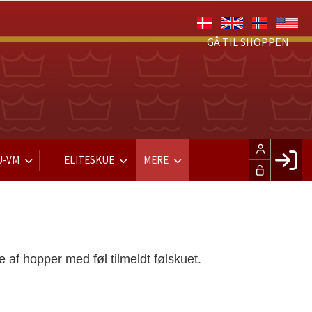
GÅ TIL SHOPPEN
U-VM
ELITESKUE
MERE
Fac
Hus
Gle
af hopper med føl tilmeldt følskuet.
Opre
LOG IND