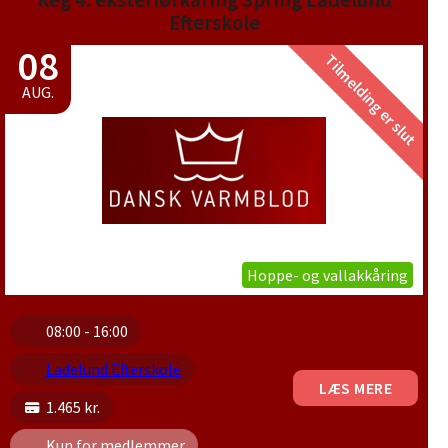
Reg 4: eksteriørkåring Spring Ladelund
Efterskole
08
Tilmelding er slut
AUG.
Hoppe- og vallakkåring
08:00 - 16:00
Ladelund Efterskole
LÆS MERE
1.465 kr.
Kun for medlemmer