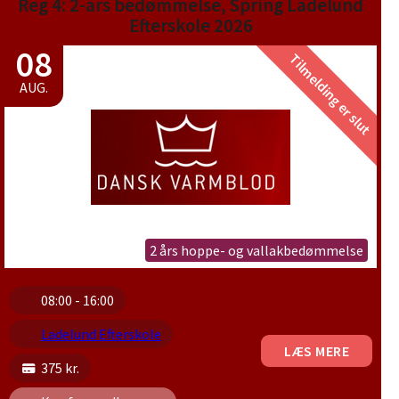
Reg 4: 2-års bedømmelse, Spring Ladelund
Efterskole 2026
08
Tilmelding er slut
AUG.
2 års hoppe- og vallakbedømmelse
08:00 - 16:00
Ladelund Efterskole
LÆS MERE
375 kr.