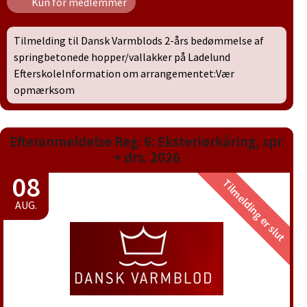
Kun for medlemmer
Tilmelding til Dansk Varmblods 2-års bedømmelse af
springbetonede hopper/vallakker på Ladelund
EfterskoleInformation om arrangementet:Vær
opmærksom
Efteranmeldelse Reg. 6: Eksteriørkåring, spr.
+ drs. 2026
08
Tilmelding er slut
AUG.