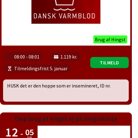
Brug af Hingst
08:00 - 08:01
1.119 kr.
TILMELD
Tilmeldingsfrist 5. januar
HUSK det er den hoppe som er insemineret, ID nr.
Disp brug af hingst ej på hingsteliste
12
05
-
JAN.