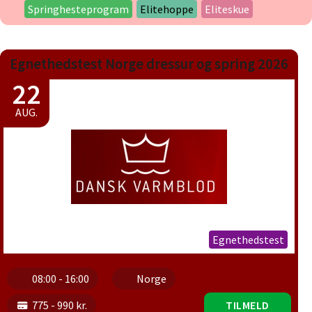
Springhesteprogram
Elitehoppe
Eliteskue
Egnethedstest Norge dressur og spring 2026
22
AUG.
Egnethedstest
08:00 - 16:00
Norge
775 - 990 kr.
TILMELD