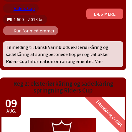
Riders Cup
LÆS MERE
1.600 - 2.013 kr.
Kun for medlemmer
Tilmelding til Dansk Varmblods eksteriørkåring og
sadelkåring af springbetonede hopper og vallakker
Riders Cup Information om arrangementet: Vær
Reg 2: eksteriørkåring og sadelkåring
springning Riders Cup
09
Tilmelding er slut
AUG.