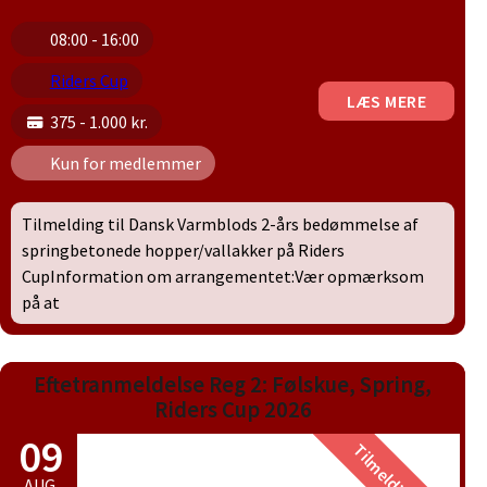
08:00 - 16:00
Riders Cup
LÆS MERE
375 - 1.000 kr.
Kun for medlemmer
Tilmelding til Dansk Varmblods 2-års bedømmelse af
springbetonede hopper/vallakker på Riders
CupInformation om arrangementet:Vær opmærksom
på at
Eftetranmeldelse Reg 2: Følskue, Spring,
Riders Cup 2026
09
AUG.