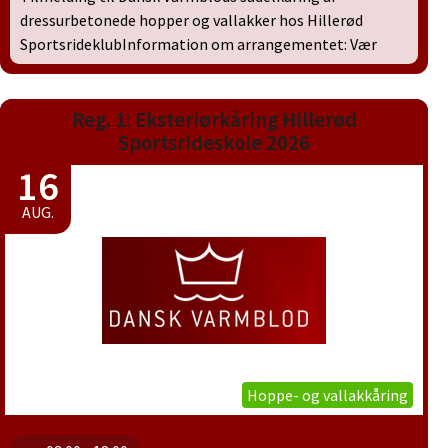
dressurbetonede hopper og vallakker hos Hillerød
SportsrideklubInformation om arrangementet: Vær
Reg. 1: Eksteriørkåring Hillerød
Sportsrideskole 2026
16
AUG.
Hoppe- og vallakkåring