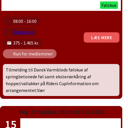
Følskue
08:00 - 16:00
Riders Cup
LÆS MERE
375 - 1.465 kr.
Kun for medlemmer
Tilmelding til Dansk Varmblods følskue af
springbetonede føl samt eksteriørkåring af
hopper/vallakker på Riders CupInformation om
arrangementet:Vær
Reg. 3: Følskue, Stutteri Ask 2026
15