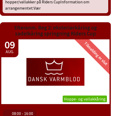
hopper/vallakker på Riders CupInformation om
arrangementet:Vær
Efteranm. Reg 2: eksteriørkåring og
sadelkåring springning Riders Cup
09
Tilmelding er slut
AUG.
Hoppe- og vallakkåring
08:00 - 16:00