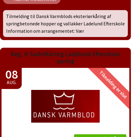
Tilmelding til Dansk Varmblods eksteriørkåring af
springbetonede hopper og vallakker Ladelund Efterskole
Information om arrangementet: Vær
Reg. 4: Sadelkåring Ladelund Efterskole
spring
08
Tilmelding er slut
AUG.