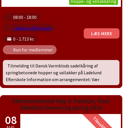
Hoppe- og vallakkåring
08:00 - 18:00
Ladelund Efterskole
LÆS MERE
0 - 1.713 kr.
Kun for medlemmer
Tilmelding til Dansk Varmblods sadelkåring af
springbetonede hopper og vallakker på Ladelund
Efterskole Information om arrangementet: Vær
Efteranmeldelse Reg. 6: Følskue, Ikast
Rideklub dressur og spring 2026
08
AUG.