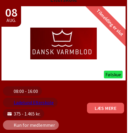
08
Tilmelding er slut
AUG.
Følskue
08:00 - 16:00
Ladelund Efterskole
LÆS MERE
375 - 1.465 kr.
Kun for medlemmer