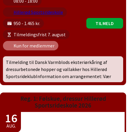
08:00 - 18:00
Hillerød Sportsrideskole
950 - 1.465 kr.
TILMELD
Tilmeldingsfrist 7. august
Kun for medlemmer
Tilmelding til Dansk Varmblods eksteriørkåring af
dressurbetonede hopper og vallakker hos Hillerød
SportsrideklubInformation om arrangementet: Vær
Reg. 1: Følskue, dressur Hillerød
Sportsrideskole 2026
16
AUG.