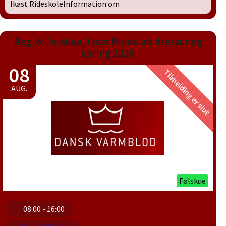
Ikast RideskoleInformation om
Reg. 6: Følskue, Ikast Rideklub dressur og
spring 2026
08
Tilmelding er slut
AUG.
Følskue
08:00 - 16:00