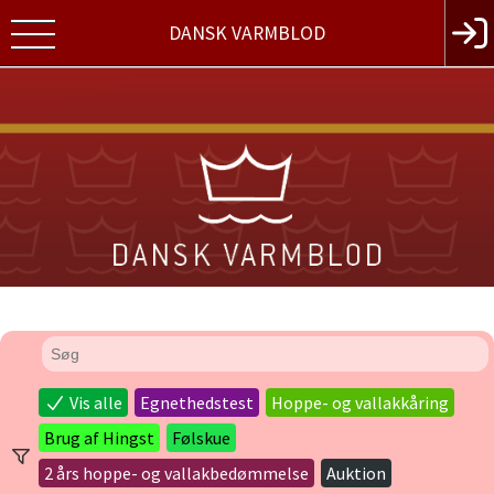
DANSK VARMBLOD
Vis alle
Egnethedstest
Hoppe- og vallakkåring
Brug af Hingst
Følskue
2 års hoppe- og vallakbedømmelse
Auktion