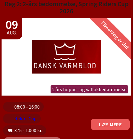
Reg 2: 2-års bedømmelse, Spring Riders Cup
2026
09
Tilmelding er slut
AUG.
2 års hoppe- og vallakbedømmelse
08:00 - 16:00
Riders Cup
LÆS MERE
375 - 1.000 kr.