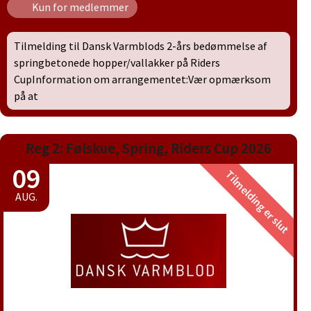
Kun for medlemmer
Tilmelding til Dansk Varmblods 2-års bedømmelse af
springbetonede hopper/vallakker på Riders
CupInformation om arrangementet:Vær opmærksom
på at
Reg 2: Følskue, Spring, Riders Cup 2026
09
Tilmelding er slut
AUG.