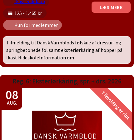
Ikast Rideklub
LÆS MERE
125 - 1.465 kr.
Kun for medlemmer
Tilmelding til Dansk Varmblods følskue af dressur- og
springbetonede føl samt eksteriørkåring af hopper på
Ikast RideskoleInformation om
Reg. 6: Eksteriørkåring, spr. + drs. 2026
08
Tilmelding er slut
AUG.