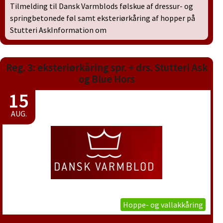
Tilmelding til Dansk Varmblods følskue af dressur- og
springbetonede føl samt eksteriørkåring af hopper på
Stutteri AskInformation om
Reg. 3: eksteriørkåring spr. + drs. Stutteri Ask
og Blue Hors
15
AUG.
Hoppe- og vallakkåring