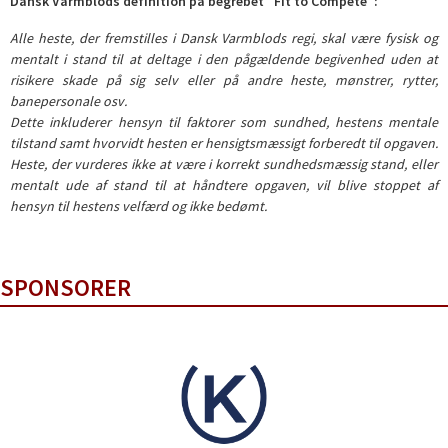
Dansk Varmblods definition på begrebet ”Fit to Compete”:
Alle heste, der fremstilles i Dansk Varmblods regi, skal være fysisk og
mentalt i stand til at deltage i den pågældende begivenhed uden at
risikere skade på sig selv eller på andre heste, mønstrer, rytter,
banepersonale osv.
Dette inkluderer hensyn til faktorer som sundhed, hestens mentale
tilstand samt hvorvidt hesten er hensigtsmæssigt forberedt til opgaven.
Heste, der vurderes ikke at være i korrekt sundhedsmæssig stand, eller
mentalt ude af stand til at håndtere opgaven, vil blive stoppet af
hensyn til hestens velfærd og ikke bedømt.
SPONSORER