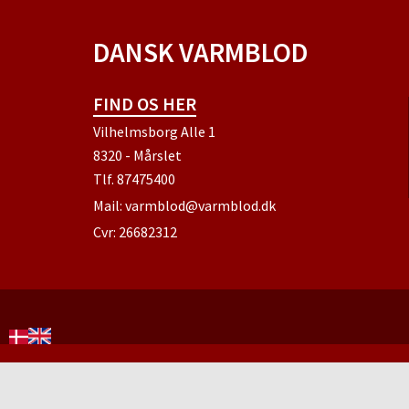
DANSK VARMBLOD
FIND OS HER
Vilhelmsborg Alle 1
8320 - Mårslet
Tlf.
87475400
Mail:
varmblod@varmblod.dk
Cvr: 26682312