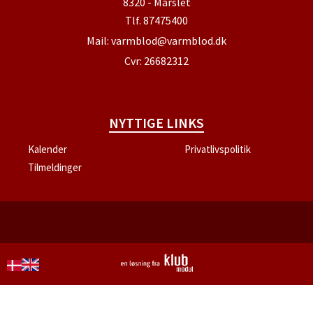
8320 - Mårslet
Tlf.
87475400
Mail:
varmblod@varmblod.dk
Cvr: 26682312
NYTTIGE LINKS
Kalender
Privatlivspolitik
Tilmeldinger