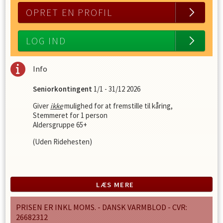
OPRET EN PROFIL
LOG IND
Info
Seniorkontingent
1/1 - 31/12 2026
Giver
ikke
mulighed for at fremstille til kåring,
Stemmeret for 1 person
Aldersgruppe 65+
(Uden Ridehesten)
Prisen er inkl. moms.
LÆS MERE
PRISEN ER INKL MOMS. - DANSK VARMBLOD - CVR:
26682312