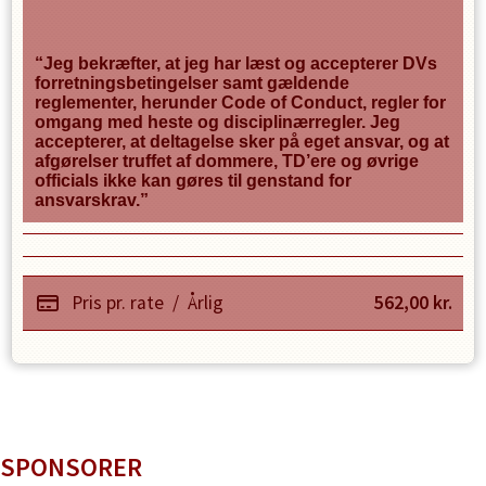
“Jeg bekræfter, at jeg har læst og accepterer DVs
forretningsbetingelser samt gældende
reglementer, herunder Code of Conduct, regler for
omgang med heste og disciplinærregler. Jeg
accepterer, at deltagelse sker på eget ansvar, og at
afgørelser truffet af dommere, TD’ere og øvrige
officials ikke kan gøres til genstand for
ansvarskrav.”
Pris pr. rate
/
Årlig
562,00
kr.
SPONSORER