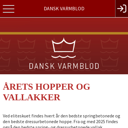
DANSK VARMBLOD
ÅRETS HOPPER OG
VALLAKKER
Ved eliteskuet findes hvert år den bedste springbetonede og
den bedste dressurbetonede hoppe. Fra og med 2025 findes
også den bedste spring- og dressurbetonede vallak.