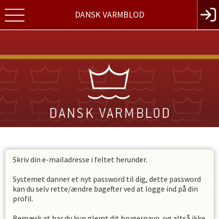
DANSK VARMBLOD
Skriv din e-mailadresse i feltet herunder.
Systemet danner et nyt password til dig, dette password
kan du selv rette/ændre bagefter ved at logge ind på din
profil.
Bemærk at har du kun glemt dit brugernavn, og altså ikke