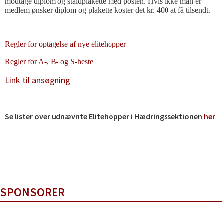
modtage diplom og staldplakette med posten. Hvis ikke man er
medlem ønsker diplom og plakette koster det kr. 400 at få tilsendt.
Regler for optagelse af nye elitehopper
Regler for A-, B- og S-heste
Link til ansøgning
Se lister over udnævnte Elitehopper i Hædringssektionen
her
SPONSORER