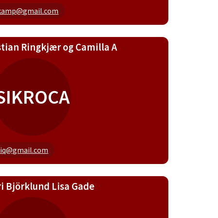
kamp@gmail.com
stian Ringkjær og Camilla A
SIKROCA
diq@gmail.com
ri Björklund Lisa Gade