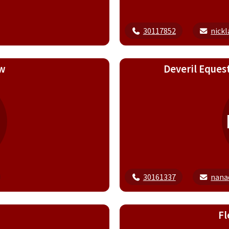
30117852
nick
ow
Deveril Eques
30161337
nana
F