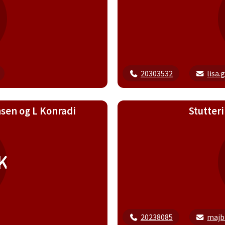
20303532
lisa
nsen og L Konradi
Stutteri
K
20238085
majbr