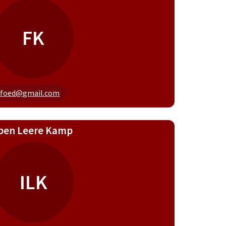
FK
efoed@gmail.com
ben Leere Kamp
ILK