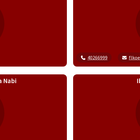
40266999
flko
a Nabi
I