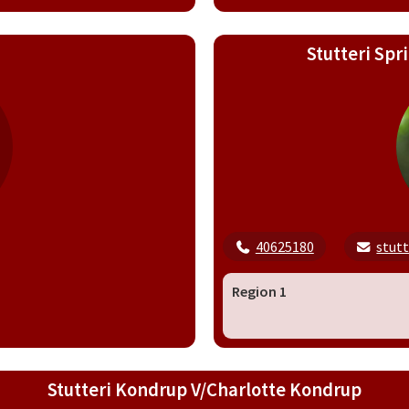
Stutteri Spr
40625180
stut
Region 1
Stutteri Kondrup V/Charlotte Kondrup