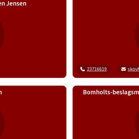
en Jensen
23716619
skov
n
Bomholts-beslagsme