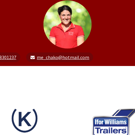
8301237
me_chako@hotmail.com