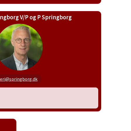
ingborg V/P og P Springborg
teri@springborg.dk