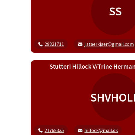
SS
29821711
j.staerkjaer@gmail.com
Stutteri Hillock V/Trine Herma
SHVHOL
21768335
hillock@mail.dk