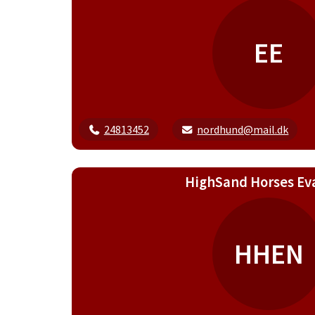
EE
24813452
nordhund@mail.dk
HighSand Horses Ev
HHEN