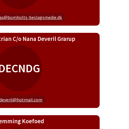
las@bomholts-beslagsmedie.dk
trian C/o Nana Deveril Grarup
DECNDG
deveril@hotmail.com
lemming Koefoed