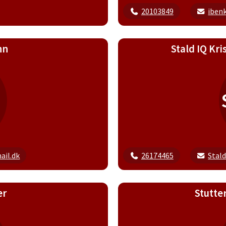
20103849
iben
nn
Stald IQ Kri
il.dk
26174465
Stal
ær
Stutte