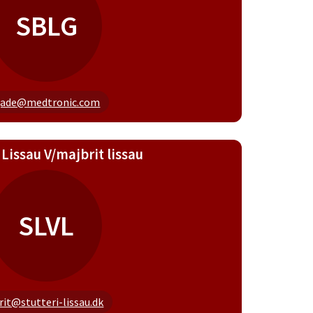
SBLG
.gade@medtronic.com
 Lissau V/majbrit lissau
SLVL
it@stutteri-lissau.dk