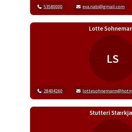
53580000
eva.nabi@gmail.com
Lotte Sohnema
LS
28404260
lottesohnemann@hotma
Stutteri Stærkj