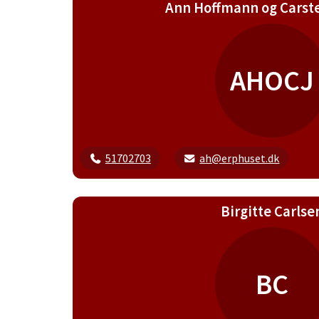
Ann Hoffmann og Carst
AHOCJ
51702703
ah@erphuset.dk
Birgitte Carlse
BC