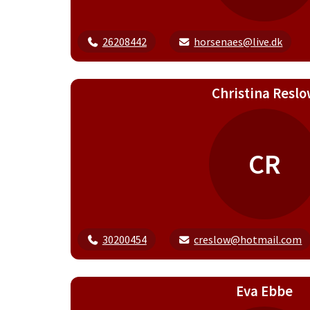
26208442
horsenaes@live.dk
Christina Resl
CR
30200454
creslow@hotmail.com
Eva Ebbe