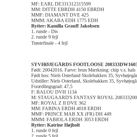
MF: EARL DE331312315599
MM: DITTE EBRDH 4150 EBRDH
MMF: DIAMANT DVE 425
MMM: AKABA EDH 1775 EDH
Rytter: Kamilla Grauff Jakobsen
1. runde - Dis
2. runde 9 fejl
Trøstefinale - 4 fejl
SYVHØJEGÅRDS FOOTLOOSE 208333DW1603
Født: 20042016. Farve: brun Mærkning: chip v.s. ha
Født hos: Niels Osterland Skolebakken 35, Syvhøjegå
Udstiller: Niels Osterland, Skolebakken 35, Syvhøjegå
Forædlingsgrad: 47,5
F: BALOU DVH 1134
M: STAUGAARD'S FANTASY ROYAL 208333200
MF: ROYAL Z II DVE 362
MM: FABINA ERDH 4018 ERDH
MMF: PRINCE MAB XX (FR) DH 449
MMM: FABIOLA ERDH 3053 ERDH
Rytter: Katrine Højholt
1. runde 0 fejl
2. runde 5 fejl