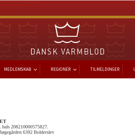
MEDLEMSKAB
REGIONER
TILMELDINGER
RET
s. hals 208210000575827.
 Bøgegården 6392 Bolderslev