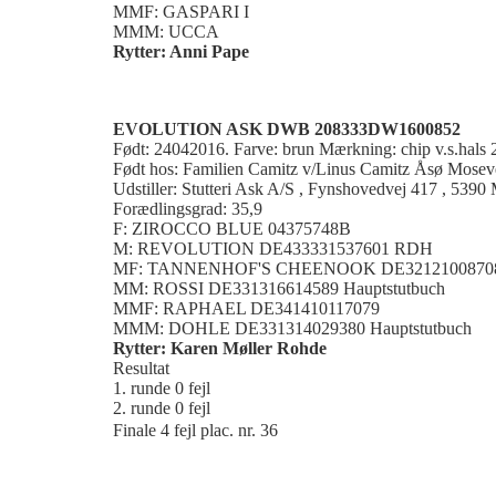
MMF: GASPARI I
MMM: UCCA
Rytter: Anni Pape
EVOLUTION ASK DWB 208333DW1600852
Født: 24042016. Farve: brun Mærkning: chip v.s.hal
Født hos: Familien Camitz v/Linus Camitz Åsø Mose
Udstiller: Stutteri Ask A/S , Fynshovedvej 417 , 5390 
Forædlingsgrad: 35,9
F: ZIROCCO BLUE 04375748B
M: REVOLUTION DE433331537601 RDH
MF: TANNENHOF'S CHEENOOK DE3212100870
MM: ROSSI DE331316614589 Hauptstutbuch
MMF: RAPHAEL DE341410117079
MMM: DOHLE DE331314029380 Hauptstutbuch
Rytter: Karen Møller Rohde
Resultat
1. runde 0 fejl
2. runde 0 fejl
Finale 4 fejl plac. nr. 36