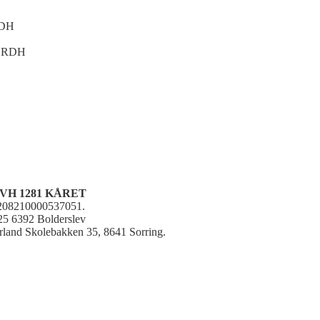
RDH
 ERDH
H 1281 KÅRET
s 208210000537051.
25 6392 Bolderslev
erland Skolebakken 35, 8641 Sorring.