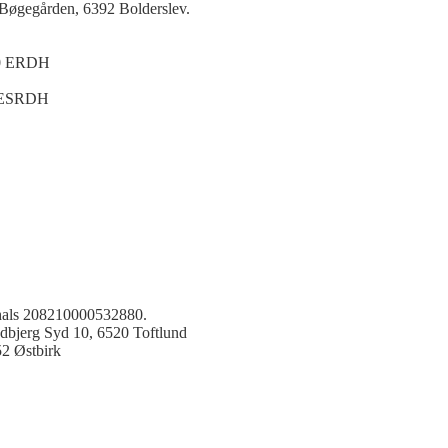
6 Bøgegården, 6392 Bolderslev.
0 ERDH
ESRDH
 hals 208210000532880.
ndbjerg Syd 10, 6520 Toftlund
52 Østbirk