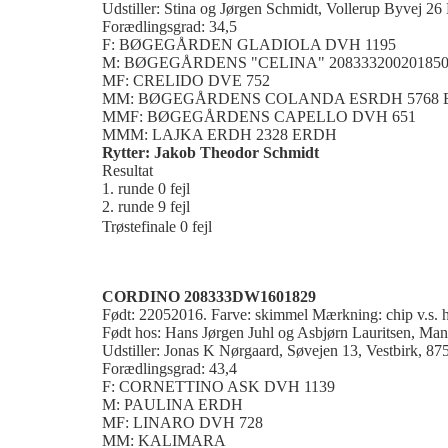
Udstiller: Stina og Jørgen Schmidt, Vollerup Byvej 2
Forædlingsgrad: 34,5
F: BØGEGÅRDEN GLADIOLA DVH 1195
M: BØGEGÅRDENS "CELINA" 20833320020185
MF: CRELIDO DVE 752
MM: BØGEGÅRDENS COLANDA ESRDH 5768 
MMF: BØGEGÅRDENS CAPELLO DVH 651
MMM: LAJKA ERDH 2328 ERDH
Rytter: Jakob Theodor Schmidt
Resultat
1. runde 0 fejl
2. runde 9 fejl
Trøstefinale 0 fejl
CORDINO 208333DW1601829
Født: 22052016. Farve: skimmel Mærkning: chip v.s.
Født hos: Hans Jørgen Juhl og Asbjørn Lauritsen, Ma
Udstiller: Jonas K Nørgaard, Søvejen 13, Vestbirk, 87
Forædlingsgrad: 43,4
F: CORNETTINO ASK DVH 1139
M: PAULINA ERDH
MF: LINARO DVH 728
MM: KALIMARA