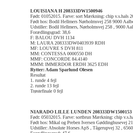
LOUISIANA H 208333DW1500946
Født: 01052015. Farve: sort Mærkning: chip v.s.hals
Født hos: Bodil Hellmers Nørholmsvej 258 9000 Aalb
Udstiller: Bodil Hellmers, Nørholmsvej 258 , 9000 Aa
Forædlingsgrad: 38,6
F: BALOU DVH 1134
M: LAURA 208333DW0403939 RDH
MF: LOUVRE S DVH 811
MM: CONTESSA 0000550 DH
MMF: CONCORDE 84.4140
MMM: IMMERDOR ERDH 3625 EDH
Rytter: Adam Sparlund Olesen
Resultat
1. runde 4 fejl
2. runde 13 fejl
Trøstefinale 0 fejl
NIARADO LILLE LUNDEN 208333DW1500153
Født: 05032015. Farve: sortbrun Mærkning: chip v.s.
Født hos: Mikal og Preben Iversen Gøddinghusevej 2
Udstiller: Absolute Horses ApS , Tågerupvej 32 , 656