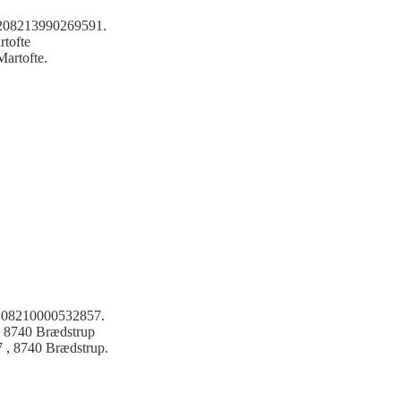
s 208213990269591.
rtofte
Martofte.
s 208210000532857.
7 8740 Brædstrup
7 , 8740 Brædstrup.