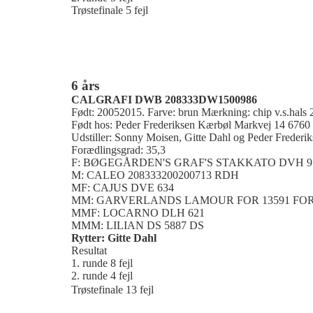
Trøstefinale 5 fejl
6 års
CALGRAFI DWB 208333DW1500986
Født: 20052015. Farve: brun Mærkning: chip v.s.hal
Født hos: Peder Frederiksen Kærbøl Markvej 14 6760
Udstiller: Sonny Moisen, Gitte Dahl og Peder Frederik
Forædlingsgrad: 35,3
F: BØGEGÅRDEN'S GRAF'S STAKKATO DVH 9
M: CALEO 208333200200713 RDH
MF: CAJUS DVE 634
MM: GARVERLANDS LAMOUR FOR 13591 FO
MMF: LOCARNO DLH 621
MMM: LILIAN DS 5887 DS
Rytter: Gitte Dahl
Resultat
1. runde 8 fejl
2. runde 4 fejl
Trøstefinale 13 fejl