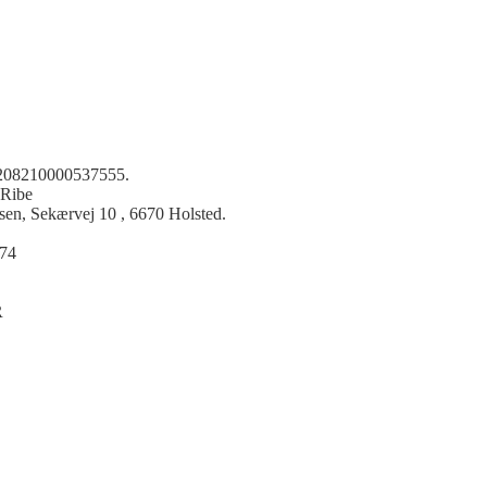
s 208210000537555.
 Ribe
sen, Sekærvej 10 , 6670 Holsted.
74
R