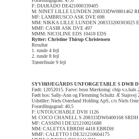
Forædlingsgrad: 47,6
F: DIARADO DE421000339405
M: NINET LILLE LUNDEN 208333DW0801462 
MF: LAMBRUSCO ASK DVE 698
MM: NIKKA LILLE LUNDEN 208333200303025
MMF: CASIR ASK DVE 497
MMM: NICOLINE EDS 10418 EDS
Rytter: Christine Thirup Christensen
Resultat
1. runde 4 fejl
2. runde 8 fejl
Trøstefinale 9 fejl
SYVHØJEGÅRDS UNFORGETABLE S DWB DV
Født: 12052015. Farve: brun Mærkning: chip v.s.hal
Født hos: Sally-Ann og Flemming Schultz Æ Stajsvej 
Udstiller: Niels Osterland Holding ApS, c/o Niels Ost
Forædlingsgrad: 40,5
F: UNTOUCHABLE DVH 1126
M: COCO CHANELL S 208333DW0400168 SRDH
MF: CASSINI I DE321210021688
MM: CALETTA EBRDH 4418 EBRDH
MMF: CALETTO I DE321210604175