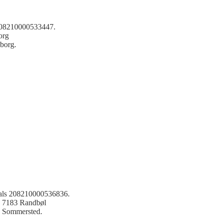
 208210000533447.
org
lborg.
hals 208210000536836.
1 7183 Randbøl
0 Sommersted.