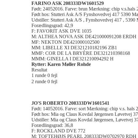
FARINO ASK 208333DW1601529
Født: 24052016. Farve: brun Mærkning: chip v.s.hal
Født hos: Stutteri Ask A/S Fynshovedvej 417 5390 Ma
Udstiller: Stutteri Ask A/S , Fynshovedvej 417 , 5390 
Forædlingsgrad: 42,9
F: FAVORIT ASK DVE 1035
M: ALTHEA NOVA ASK DE421000091208 ERDH
MF: NEKTON DE421000102500
MM: LIBELLE XI DE321210182196 ZB1
MMF: COR DE LA BRYÈRE DE321210398168
MMM: GINELLA I DE321210094292 H
Rytter: Karen Møller Rohde
Resultat
1 runde 0 fejl
2 runde 0 fejl
JO'S ROBERTO 208333DW1601541
Født: 14052016. Farve: sort Mærkning: chip v.s. hal
Født hos: Mia og Claus Kovdal Jørgensen Løvetvej 3
Udstiller: Mia og Claus Kovdal Jørgensen, Løvetvej 3
Forædlingsgrad: 36,8
F: ROCKLAND DVE 772
M: TOFTEHØJS PEARL 208333DW0702970 RDH