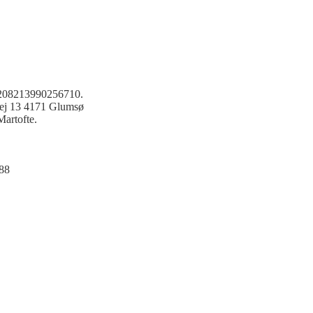
s 208213990256710.
vej 13 4171 Glumsø
Martofte.
88