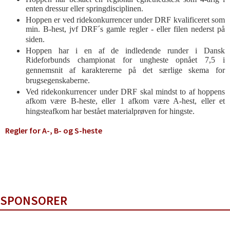
enten dressur eller springdisciplinen.
Hoppen er ved ridekonkurrencer under DRF kvalificeret som
min. B-hest, jvf DRF´s gamle regler - eller filen nederst på
siden.
Hoppen har i en af de indledende runder i Dansk
Rideforbunds championat for ungheste opnået 7,5 i
gennemsnit af karaktererne på det særlige skema for
brugsegenskaberne.
Ved ridekonkurrencer under DRF skal mindst to af hoppens
afkom være B-heste, eller 1 afkom være A-hest, eller et
hingsteafkom har bestået materialprøven for hingste.
Regler for A-, B- og S-heste
SPONSORER