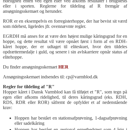
ridelighed enten ved egen eller ved afkoms resultater i brugstests
eller i sporten. Reglerne for tildeling af R fremgår af
ansøgningsskemaet og herunder.
ROR er en eksempelvis en forregisterhoppe, der har bevist sit værd
som ridehest, ligeledes jfr. ovennævnte regler.
EGRDH må anses for at være den højest mulige kåringsgrad for en
hoppe, og dette resultat vil være opnået først i form af en RDH-
kåret hoppe, der er udtaget til eliteskuet, hvor den tildeles
opdrættermedalje i guld, og senere i sin avlskarriere opnår status af
elitehoppe.
Du finder ansøgningsskemaet
HER
Ansøgningsskemaet indsendes til: cp@varmblod.dk
Regler for tildeling af "R"
Hopper kåret i Dansk Varmblod kan få tilføjet et "R", som tegn på
egen eller
afkoms ridelighed, til deres kåringsgrad (eks. RDH,
RDS, RDR eller ROR) såfremt de opfylder et af nedenstående
krav:
Hoppen har bestået en stationsafprøvning, 1-dagsafprøvning
eller sadelkåring
Hoppen har bestået en regional egnethedstest som 4-årig i