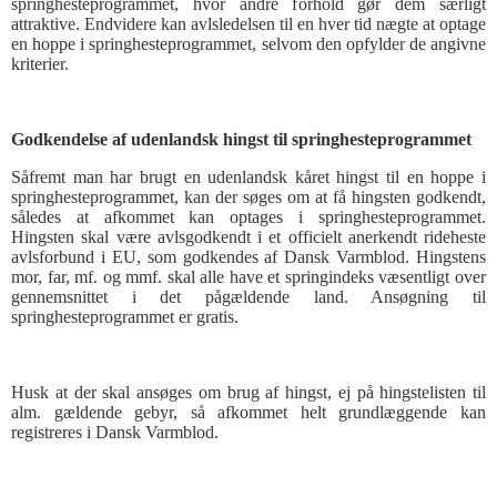
springhesteprogrammet, hvor andre forhold gør dem særligt
attraktive. Endvidere kan avlsledelsen til en hver tid nægte at optage
en hoppe i springhesteprogrammet, selvom den opfylder de angivne
kriterier.
Godkendelse af udenlandsk hingst til springhesteprogrammet
Såfremt man har brugt en udenlandsk kåret hingst til en hoppe i
springhesteprogrammet, kan der søges om at få hingsten godkendt,
således at afkommet kan optages i springhesteprogrammet.
Hingsten skal være avlsgodkendt i et officielt anerkendt rideheste
avlsforbund i EU, som godkendes af Dansk Varmblod. Hingstens
mor, far, mf. og mmf. skal alle have et springindeks væsentligt over
gennemsnittet i det pågældende land. Ansøgning til
springhesteprogrammet er gratis.
Husk at der skal ansøges om brug af hingst, ej på hingstelisten til
alm. gældende gebyr, så afkommet helt grundlæggende kan
registreres i Dansk Varmblod.