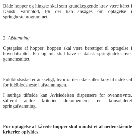
Både hopper og hingste skal som grundlæggende krav være kåret i
Dansk Varmblod, før der kan ansøges om optagelse i
springhesteprogrammet.
2.
Afstamning
Optagelse af hopper: hoppen skal være berettiget til optagelse i
hovedafsnittet. Far og mf. skal have et dansk springindeks over
gennemsnittet.
Fuldblodsislæt er ønskeligt, hvorfor der ikke stilles krav til indekstal
for fuldblodsheste i afstamningen.
I særlige tilfælde kan Avlsledelsen dispensere for ovennævnte,
såfremt andre kriterier dokumenterer en konsolideret
springafstamning.
For optagelse af kårede hopper skal mindst ét af nedenstående
kriterier opfyldes