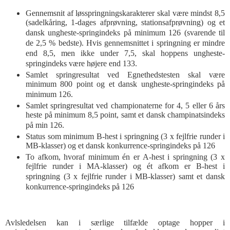
Gennemsnit af løsspringningskarakterer skal være mindst 8,5
(sadelkåring, 1-dages afprøvning, stationsafprøvning) og et
dansk ungheste-springindeks på minimum 126 (svarende til
de 2,5 % bedste). Hvis gennemsnittet i springning er mindre
end 8,5, men ikke under 7,5, skal hoppens ungheste-
springindeks være højere end 133.
Samlet springresultat ved Egnethedstesten skal være
minimum 800 point og et dansk ungheste-springindeks på
minimum 126.
Samlet springresultat ved championaterne for 4, 5 eller 6 års
heste på minimum 8,5 point, samt et dansk champinatsindeks
på min 126.
Status som minimum B-hest i springning (3 x fejlfrie runder i
MB-klasser) og et dansk konkurrence-springindeks på 126
To afkom, hvoraf minimum én er A-hest i springning (3 x
fejlfrie runder i MA-klasser) og ét afkom er B-hest i
springning (3 x fejlfrie runder i MB-klasser) samt et dansk
konkurrence-springindeks på 126
Avlsledelsen kan i særlige tilfælde optage hopper i