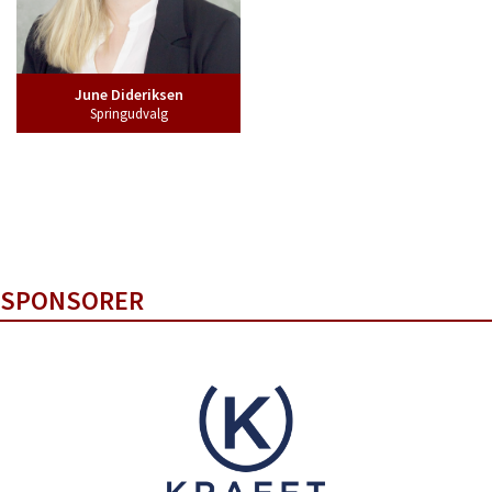
June Dideriksen
Springudvalg
SPONSORER