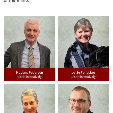
for mere info.
Mogens Pedersen
Lotte Fønsskov
Disciplinærudvalg
Disciplinærudvalg