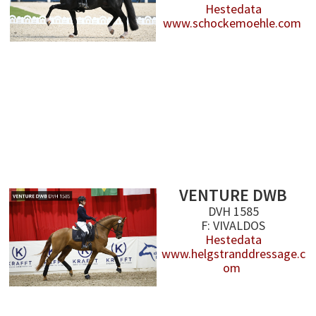
Hestedata
www.schockemoehle.com
VENTURE DWB
DVH 1585
F: VIVALDOS
Hestedata
www.helgstranddressage.c
om