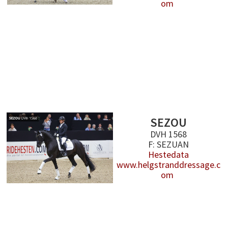
om
SEZOU
DVH 1568
F: SEZUAN
Hestedata
www.helgstranddressage.c
om