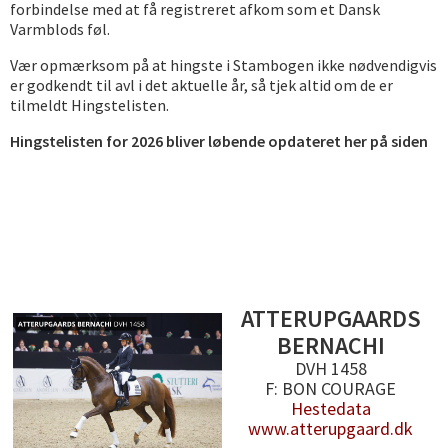
forbindelse med at få registreret afkom som et Dansk
Varmblods føl.
Vær opmærksom på at hingste i Stambogen ikke nødvendigvis
er godkendt til avl i det aktuelle år, så tjek altid om de er
tilmeldt Hingstelisten.
Hingstelisten for 2026 bliver løbende opdateret her på siden
ATTERUPGAARDS
BERNACHI
DVH 1458
F: BON COURAGE
Hestedata
www.atterupgaard.dk