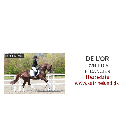
DE L'OR
DVH 1106
F: DANCIER
Hestedata
www.katrinelund.dk