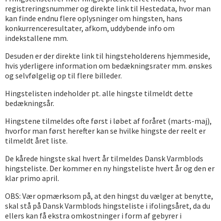
registreringsnummer og direkte link til Hestedata, hvor man
kan finde endnu flere oplysninger om hingsten, hans
konkurrenceresultater, afkom, uddybende info om
indekstallene mm.
Desuden er der direkte link til hingsteholderens hjemmeside,
hvis yderligere information om bedækningsrater mm. ønskes
og selvfølgelig op til flere billeder.
Hingstelisten indeholder pt. alle hingste tilmeldt dette
bedækningsår.
Hingstene tilmeldes ofte først i løbet af foråret (marts-maj),
hvorfor man først herefter kan se hvilke hingste der reelt er
tilmeldt året liste.
De kårede hingste skal hvert år tilmeldes Dansk Varmblods
hingsteliste. Der kommer en ny hingsteliste hvert år og den er
klar primo april.
OBS: Vær opmærksom på, at den hingst du vælger at benytte,
skal stå på Dansk Varmblods hingsteliste i ifolingsåret, da du
ellers kan få ekstra omkostninger i form af gebyrer i