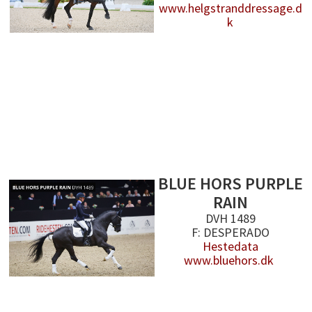
www.helgstranddressage.d
k
BLUE HORS PURPLE
RAIN
DVH 1489
F: DESPERADO
Hestedata
www.bluehors.dk