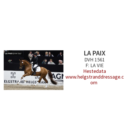
LA PAIX
DVH 1561
F: LA VIE
Hestedata
www.helgstranddressage.c
om