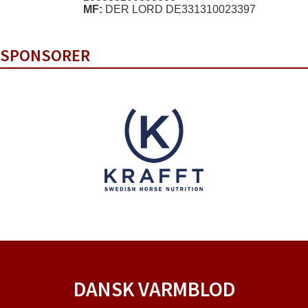
MF:
DER LORD DE331310023397
SPONSORER
DANSK VARMBLOD