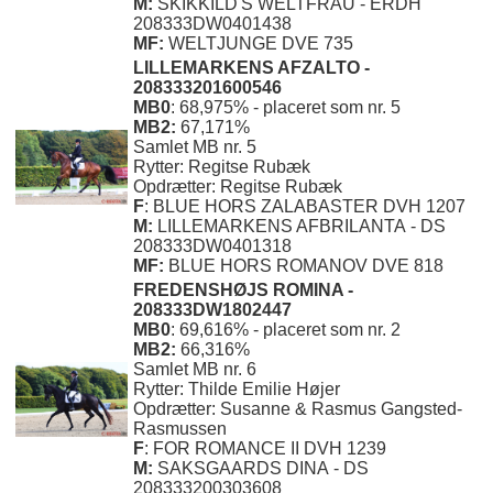
M:
SKIKKILD'S WELTFRAU
- ERDH
208333DW0401438
MF:
WELTJUNGE DVE 735
LILLEMARKENS AFZALTO -
208333201600546
MB0
: 68,975% - placeret som nr. 5
MB2:
67,171%
Samlet MB nr. 5
Rytter: Regitse Rubæk
Opdrætter: Regitse Rubæk
F
: BLUE HORS ZALABASTER DVH 1207
M:
LILLEMARKENS AFBRILANTA
- DS
208333DW0401318
MF:
BLUE HORS ROMANOV DVE 818
FREDENSHØJS ROMINA -
208333DW1802447
MB0
: 69,616% - placeret som nr. 2
MB2:
66,316%
Samlet MB nr. 6
Rytter: Thilde Emilie Højer
Opdrætter: Susanne & Rasmus Gangsted-
Rasmussen
F
: FOR ROMANCE II DVH 1239
M:
SAKSGAARDS DINA
- DS
208333200303608