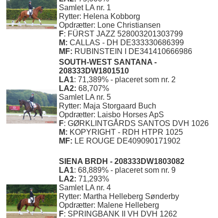
Samlet LA nr. 1
Rytter: Helena Kobborg
Opdrætter: Lone Christiansen
F
: FÜRST JAZZ 528003201303799
M:
CALLAS - DH DE333330686399
MF:
RUBINSTEIN I DE341410666986
SOUTH-WEST SANTANA -
208333DW1801510
LA1
: 71,389% - placeret som nr. 2
LA2:
68,707%
Samlet LA nr. 5
Rytter: Maja Storgaard Buch
Opdrætter: Laisbo Horses ApS
F
: GØRKLINTGÅRDS SANTOS DVH 1026
M:
KOPYRIGHT - RDH HTPR 1025
MF:
LE ROUGE DE409090171902
SIENA BRDH - 208333DW1803082
LA1
: 68,889% - placeret som nr. 9
LA2:
71,293%
Samlet LA nr. 4
Rytter: Martha Helleberg Sønderby
Opdrætter: Malene Helleberg
F
: SPRINGBANK II VH DVH 1262