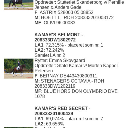
Opdrætter: Stutteriet Skanderborg v/ Pernille
Jensen & Anders Gade
F
: ASTRIX 528003 05.08852
M:
HOETT L - RDH 208333201003172
MF:
OLIVI 96.00083
KAMAR'S BELMONT -
208333DW1802972
LA1
: 72,315% - placeret som nr. 1
LA2:
72,242%
Samlet LA nr. 2
Rytter: Emma Skovgaard
Opdrætter: Stald Kamar v/ Morten Kappel
Petersen
F
: BERNAY DE443430800311
M:
STENAGERS OCTAVIA - RDH
208333DW1202119
MF:
BLUE HORS DON OLYMBRIO DVE
1078
KAMAR'S RED SECRET -
208333201900439
LA1
: 69,074% - placeret som nr. 7
LA2:
69,656%