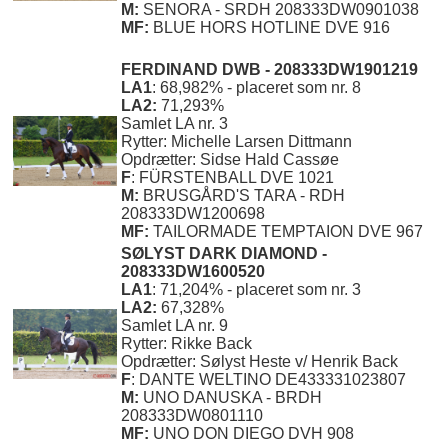
M:
SENORA - SRDH 208333DW0901038
MF:
BLUE HORS HOTLINE DVE 916
FERDINAND DWB - 208333DW1901219
LA1
: 68,982% - placeret som nr. 8
LA2:
71,293%
Samlet LA nr. 3
Rytter: Michelle Larsen Dittmann
Opdrætter: Sidse Hald Cassøe
F
: FÜRSTENBALL DVE 1021
M:
BRUSGÅRD'S TARA - RDH
208333DW1200698
MF:
TAILORMADE TEMPTAION DVE 967
SØLYST DARK DIAMOND -
208333DW1600520
LA1
: 71,204% - placeret som nr. 3
LA2:
67,328%
Samlet LA nr. 9
Rytter: Rikke Back
Opdrætter: Sølyst Heste v/ Henrik Back
F
: DANTE WELTINO DE433331023807
M:
UNO DANUSKA - BRDH
208333DW0801110
MF:
UNO DON DIEGO DVH 908