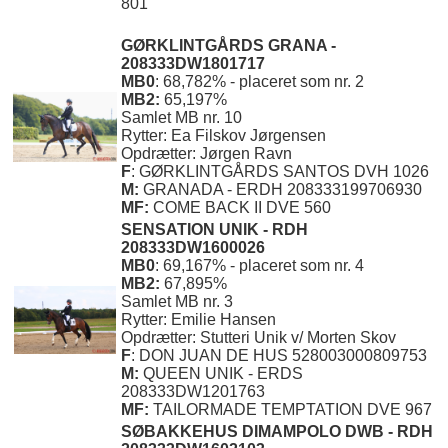
801
GØRKLINTGÅRDS GRANA -
208333DW1801717
MB0
: 68,782% - placeret som nr. 2
MB2:
65,197%
Samlet MB nr. 10
Rytter: Ea Filskov Jørgensen
Opdrætter: Jørgen Ravn
F
: GØRKLINTGÅRDS SANTOS DVH 1026
M:
GRANADA - ERDH 208333199706930
MF:
COME BACK II DVE 560
SENSATION UNIK - RDH
208333DW1600026
MB0
: 69,167% - placeret som nr. 4
MB2:
67,895%
Samlet MB nr. 3
Rytter: Emilie Hansen
Opdrætter: Stutteri Unik v/ Morten Skov
F
: DON JUAN DE HUS 528003000809753
M:
QUEEN UNIK
- ERDS
208333DW1201763
MF:
TAILORMADE TEMPTATION DVE 967
SØBAKKEHUS DIMAMPOLO DWB - RDH