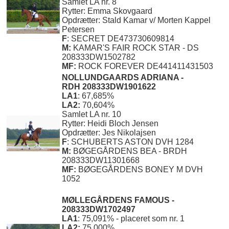
Samlet LA nr. 8
Rytter: Emma Skovgaard
Opdrætter: Stald Kamar v/ Morten Kappel
Petersen
F
: SECRET DE473730609814
M:
KAMAR'S FAIR ROCK STAR - DS
208333DW1502782
MF:
ROCK FOREVER DE441411431503
NOLLUNDGAARDS ADRIANA -
RDH 208333DW1901622
LA1
: 67,685%
LA2:
70,604%
Samlet LA nr. 10
Rytter: Heidi Bloch Jensen
Opdrætter: Jes Nikolajsen
F
: SCHUBERTS ASTON DVH 1284
M:
BØGEGÅRDENS BEA - BRDH
208333DW11301668
MF:
BØGEGÅRDENS BONEY M DVH
1052
MØLLEGÅRDENS FAMOUS -
208333DW1702497
LA1
: 75,091% - placeret som nr. 1
LA2:
75,000%