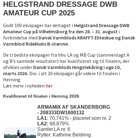
HELGSTRAND DRESSAGE DWB
AMATEUR CUP 2025
Godt 100 ekvipager har deltaget i
Helgstrand Dressage DWB
Amateur Cup på Vilhelmsborg fra den 28. – 31. august
i
forbindelse med
Dansk Varmblods KRAFFT Eliteskue og Dansk
Varmblod Rideklubs B-stævne.
De ti bedste ekvipager fra hhv. LA og MB Cup (sammenlagt A
og B’s samlede resultater) har kvalificeret sig til finalen, der
afvikles under
Dansk Varmblods Hingstekåring i uge 10,
marts 2026.
Dvs. i alt 20 ekvipager går videre til finalen i
Herning.
Læs mere i nyheden
her
Kvalificeret til finalen i Herning 2026
ARMAMIX AF SKANDERBORG
- 208333DW1600132
LA1
: 70,741% - placeret som nr. 2
LA2:
68,879%
Samlet LA nr. 6
Rytter: Kathrine Beldring