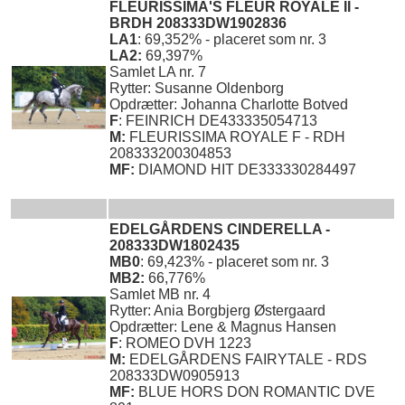
FLEURISSIMA'S FLEUR ROYALE II -
BRDH 208333DW1902836
LA1
: 69,352% - placeret som nr. 3
LA2:
69,397%
Samlet LA nr. 7
Rytter: Susanne Oldenborg
Opdrætter: Johanna Charlotte Botved
F
: FEINRICH DE433335054713
M:
FLEURISSIMA ROYALE F - RDH
208333200304853
MF:
DIAMOND HIT DE333330284497
EDELGÅRDENS CINDERELLA -
208333DW1802435
MB0
: 69,423% - placeret som nr. 3
MB2:
66,776%
Samlet MB nr. 4
Rytter: Ania Borgbjerg Østergaard
Opdrætter: Lene & Magnus Hansen
F
: ROMEO DVH 1223
M:
EDELGÅRDENS FAIRYTALE - RDS
208333DW0905913
MF:
BLUE HORS DON ROMANTIC DVE