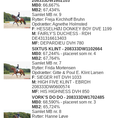
208333DW1602103
MB0
: 66,667%
MB2:
67,434%
Samlet MB nr. 9
Rytter: Freja Kirchhoff Bruhn
Opdrætter: Agnethe Holmsted
F
: HESSELHØJ DONKEY BOY DVE 1199
M:
FAIRLY'S DUCHESS
- RDH
DE431316613403
MF:
DEPARDIEU DVH 780
SIXTUS KLINT - 208333DW1102664
MB0
: 67,244% - placeret som nr. 4
MB2:
67,764%
Samlet MB nr. 7
Rytter: Frida Mortensen
Opdrætter: Gitte & Poul E. Klint Larsen
F
: SIEGER HIT DVH 1033
M:
HIGH FIVE KLINT
- EBRDH
208333DW0600574
MF:
HIS HIGHNESS DVH 850
VORK'S DO DO - 208333DW1702485
MB0
: 68,590% - placeret som nr. 3
MB2:
65,724%
Samlet MB nr. 8
Rytter: Hanne Løve