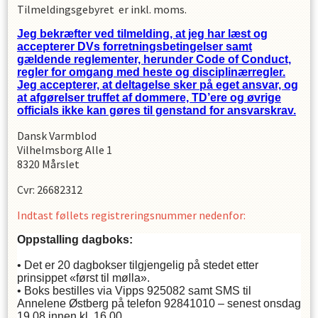
Tilmeldingsgebyret er inkl. moms.
Jeg bekræfter ved tilmelding, at jeg har læst og
accepterer DVs forretningsbetingelser samt
gældende reglementer, herunder Code of Conduct,
regler for omgang med heste og disciplinærregler.
Jeg accepterer, at deltagelse sker på eget ansvar, og
at afgørelser truffet af dommere, TD’ere og øvrige
officials ikke kan gøres til genstand for ansvarskrav.
Dansk Varmblod
Vilhelmsborg Alle 1
8320 Mårslet
Cvr: 26682312
Indtast føllets registreringsnummer nedenfor:
Oppstalling dagboks:
• Det er 20 dagbokser tilgjengelig på stedet etter
prinsippet «først til mølla».
• Boks bestilles via Vipps 925082 samt SMS til
Annelene Østberg på telefon 92841010 – senest onsdag
19.08 innen kl. 16.00.