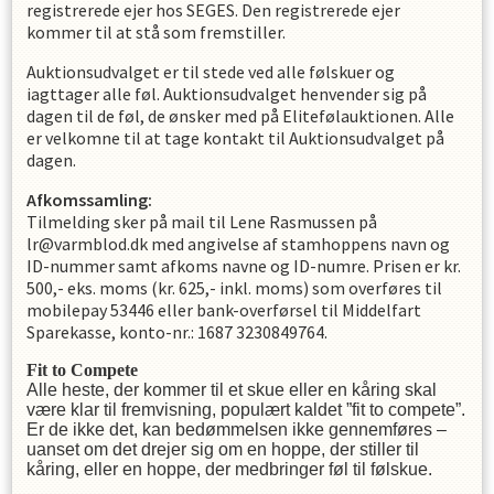
registrerede ejer hos SEGES. Den registrerede ejer
kommer til at stå som fremstiller.
Auktionsudvalget er til stede ved alle følskuer og
iagttager alle føl. Auktionsudvalget henvender sig på
dagen til de føl, de ønsker med på Elitefølauktionen. Alle
er velkomne til at tage kontakt til Auktionsudvalget på
dagen.
Afkomssamling:
Tilmelding sker på mail til Lene Rasmussen på
lr@varmblod.dk med angivelse af stamhoppens navn og
ID-nummer samt afkoms navne og ID-numre. Prisen er kr.
500,- eks. moms (kr. 625,- inkl. moms) som overføres til
mobilepay 53446 eller bank-overførsel til Middelfart
Sparekasse, konto-nr.: 1687 3230849764.
Fit to Compete
Alle heste, der kommer til et skue eller en kåring skal
være klar til fremvisning, populært kaldet ”fit to compete”.
Er de ikke det, kan bedømmelsen ikke gennemføres –
uanset om det drejer sig om en hoppe, der stiller til
kåring, eller en hoppe, der medbringer føl til følskue.