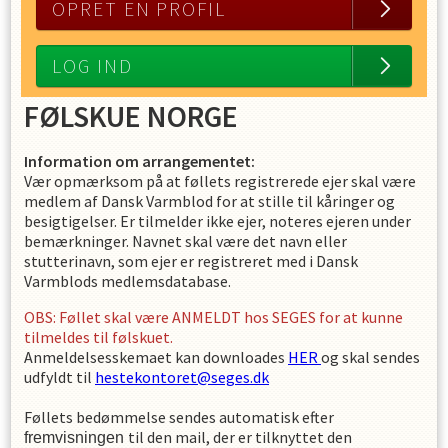
OPRET EN PROFIL
LOG IND
FØLSKUE NORGE
Information om arrangementet:
Vær opmærksom på at føllets registrerede ejer skal være
medlem af Dansk Varmblod for at stille til kåringer og
besigtigelser. Er tilmelder ikke ejer, noteres ejeren under
bemærkninger. Navnet skal være det navn eller
stutterinavn, som ejer er registreret med i Dansk
Varmblods medlemsdatabase.
OBS: Føllet skal være ANMELDT hos SEGES for at kunne
tilmeldes til følskuet.
Anmeldelsesskemaet kan downloades
HER
og skal sendes
udfyldt til
hestekontoret@seges.dk
Føllets bedømmelse sendes automatisk efter
til den mail, der er tilknyttet den
fremvisningen