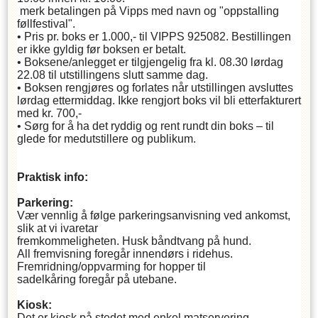
merk betalingen på Vipps med navn og "oppstalling
føllfestival".
• Pris pr. boks er 1.000,- til VIPPS 925082. Bestillingen
er ikke gyldig før boksen er betalt.
• Boksene/anlegget er tilgjengelig fra kl. 08.30 lørdag
22.08 til utstillingens slutt samme dag.
• Boksen rengjøres og forlates når utstillingen avsluttes
lørdag ettermiddag. Ikke rengjort boks vil bli etterfakturert
med kr. 700,-
• Sørg for å ha det ryddig og rent rundt din boks – til
glede for medutstillere og publikum.
Praktisk info:
Parkering:
Vær vennlig å følge parkeringsanvisning ved ankomst,
slik at vi ivaretar
fremkommeligheten. Husk båndtvang på hund.
All fremvisning foregår innendørs i ridehus.
Fremridning/oppvarming for hopper til
sadelkåring foregår på utebane.
Kiosk:
Det er kiosk på stedet med enkel matservering.