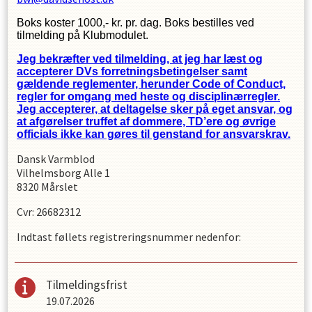
Boks koster 1000,- kr. pr. dag. Boks bestilles ved
tilmelding på Klubmodulet.
Jeg bekræfter ved tilmelding, at jeg har læst og
accepterer DVs forretningsbetingelser samt
gældende reglementer, herunder Code of Conduct,
regler for omgang med heste og disciplinærregler.
Jeg accepterer, at deltagelse sker på eget ansvar, og
at afgørelser truffet af dommere, TD’ere og øvrige
officials ikke kan gøres til genstand for ansvarskrav.
Dansk Varmblod
Vilhelmsborg Alle 1
8320 Mårslet
Cvr: 26682312
Indtast føllets registreringsnummer nedenfor:
Tilmeldingsfrist
19.07.2026