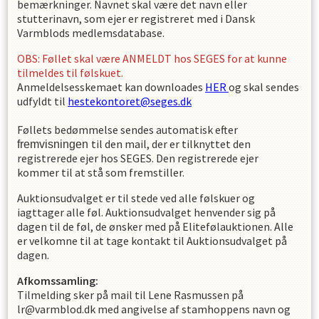
bemærkninger. Navnet skal være det navn eller
stutterinavn, som ejer er registreret med i Dansk
Varmblods medlemsdatabase.
OBS: Føllet skal være ANMELDT hos SEGES for at kunne
tilmeldes til følskuet.
Anmeldelsesskemaet kan downloades
HER
og skal sendes
udfyldt til
hestekontoret@seges.dk
Føllets bedømmelse sendes automatisk efter
til den mail, der er tilknyttet den
fremvisningen
registrerede ejer hos SEGES. Den registrerede ejer
kommer til at stå som fremstiller.
Auktionsudvalget er til stede ved alle følskuer og
iagttager alle føl. Auktionsudvalget henvender sig på
dagen til de føl, de ønsker med på Elitefølauktionen. Alle
er velkomne til at tage kontakt til Auktionsudvalget på
dagen.
Afkomssamling:
Tilmelding sker på mail til Lene Rasmussen på
lr@varmblod.dk med angivelse af stamhoppens navn og