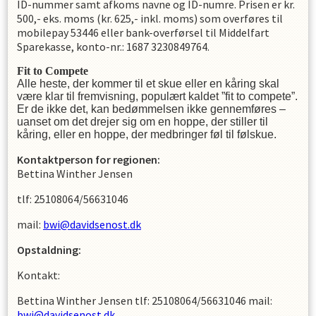
ID-nummer samt afkoms navne og ID-numre. Prisen er kr.
500,- eks. moms (kr. 625,- inkl. moms) som overføres til
mobilepay 53446 eller bank-overførsel til Middelfart
Sparekasse, konto-nr.: 1687 3230849764.
Fit to Compete
Alle heste, der kommer til et skue eller en kåring skal
være klar til fremvisning, populært kaldet ”fit to compete”.
Er de ikke det, kan bedømmelsen ikke gennemføres –
uanset om det drejer sig om en hoppe, der stiller til
kåring, eller en hoppe, der medbringer føl til følskue.
Kontaktperson for regionen:
Bettina Winther Jensen
tlf: 25108064/56631046
mail:
bwi@davidsenost.dk
Opstaldning:
Kontakt:
Bettina Winther Jensen tlf: 25108064/56631046 mail:
bwi@davidsenost.dk