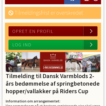
Tilmeldingsfrist er overskredet
OPRET EN PROFIL
LOG IND
Tilmelding til Dansk Varmblods 2-
års bedømmelse af springbetonede
hopper/vallakker på Riders Cup
Information om arrangementet:
Vær opmærksom på at hestens registrerede ejer skal være