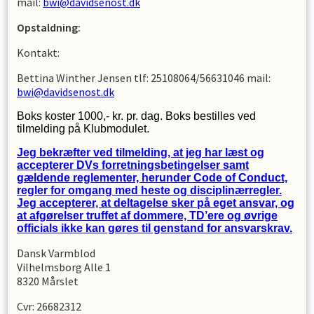
mail:
bwi@davidsenost.dk
Opstaldning:
Kontakt:
Bettina Winther Jensen tlf: 25108064/56631046 mail:
bwi@davidsenost.dk
Boks koster 1000,- kr. pr. dag. Boks bestilles ved
tilmelding på Klubmodulet.
Jeg bekræfter ved tilmelding, at jeg har læst og
accepterer DVs forretningsbetingelser samt
gældende reglementer, herunder Code of Conduct,
regler for omgang med heste og disciplinærregler.
Jeg accepterer, at deltagelse sker på eget ansvar, og
at afgørelser truffet af dommere, TD’ere og øvrige
officials ikke kan gøres til genstand for ansvarskrav.
Dansk Varmblod
Vilhelmsborg Alle 1
8320 Mårslet
Cvr: 26682312