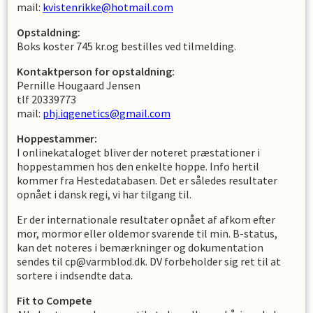
mail:
kvistenrikke@hotmail.com
Opstaldning:
Boks koster 745 kr.og bestilles ved tilmelding.
Kontaktperson for opstaldning:
Pernille Hougaard Jensen
tlf 20339773
mail:
phj.iqgenetics@gmail.com
Hoppestammer:
I onlinekataloget bliver der noteret præstationer i
hoppestammen hos den enkelte hoppe. Info hertil
kommer fra Hestedatabasen. Det er således resultater
opnået i dansk regi, vi har tilgang til.
Er der internationale resultater opnået af afkom efter
mor, mormor eller oldemor svarende til min. B-status,
kan det noteres i bemærkninger og dokumentation
sendes til cp@varmblod.dk. DV forbeholder sig ret til at
sortere i indsendte data.
Fit to Compete