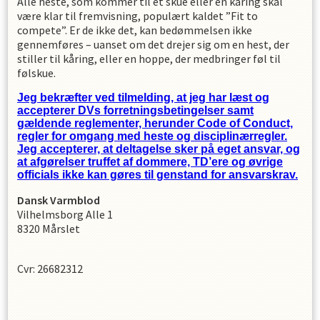
Alle heste, som kommer til et skue eller en kåring skal
være klar til fremvisning, populært kaldet ”Fit to
compete”. Er de ikke det, kan bedømmelsen ikke
gennemføres – uanset om det drejer sig om en hest, der
stiller til kåring, eller en hoppe, der medbringer føl til
følskue.
Jeg bekræfter ved tilmelding, at jeg har læst og
accepterer DVs forretningsbetingelser samt
gældende reglementer, herunder Code of Conduct,
regler for omgang med heste og disciplinærregler.
Jeg accepterer, at deltagelse sker på eget ansvar, og
at afgørelser truffet af dommere, TD’ere og øvrige
officials ikke kan gøres til genstand for ansvarskrav.
Dansk Varmblod
Vilhelmsborg Alle 1
8320 Mårslet
Cvr: 26682312