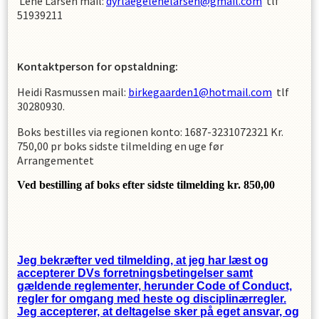
Lene Larsen mail:
dyrlaegelenelarsen@gmail.com
tlf
51939211
Kontaktperson for opstaldning:
Heidi Rasmussen mail:
birkegaarden1@hotmail.com
tlf
30280930.
Boks bestilles via regionen konto: 1687-3231072321 Kr.
750,00 pr boks sidste tilmelding en uge før
Arrangementet
Ved bestilling af boks efter sidste tilmelding kr. 850,00
Jeg bekræfter ved tilmelding, at jeg har læst og
accepterer DVs forretningsbetingelser samt
gældende reglementer, herunder Code of Conduct,
regler for omgang med heste og disciplinærregler.
Jeg accepterer, at deltagelse sker på eget ansvar, og