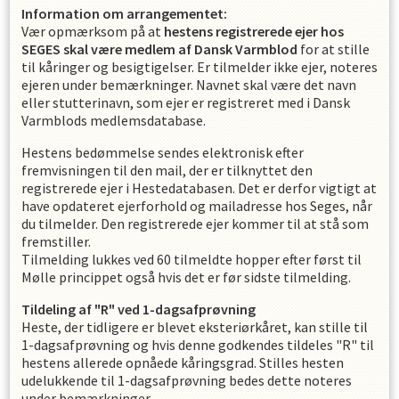
Information om arrangementet:
Vær opmærksom på at
hestens registrerede ejer hos
SEGES skal være medlem af Dansk Varmblod
for at stille
til kåringer og besigtigelser. Er tilmelder ikke ejer, noteres
ejeren under bemærkninger. Navnet skal være det navn
eller stutterinavn, som ejer er registreret med i Dansk
Varmblods medlemsdatabase.
Hestens bedømmelse sendes elektronisk efter
fremvisningen til den mail, der er tilknyttet den
registrerede ejer i Hestedatabasen. Det er derfor vigtigt at
have opdateret ejerforhold og mailadresse hos Seges, når
du tilmelder. Den registrerede ejer kommer til at stå som
fremstiller.
Tilmelding lukkes ved 60 tilmeldte hopper efter først til
Mølle princippet også hvis det er før sidste tilmelding.
Tildeling af "R" ved 1-dagsafprøvning
Heste, der tidligere er blevet eksteriørkåret, kan stille til
1-dagsafprøvning og hvis denne godkendes tildeles "R" til
hestens allerede opnåede kåringsgrad. Stilles hesten
udelukkende til 1-dagsafprøvning bedes dette noteres
under bemærkninger.