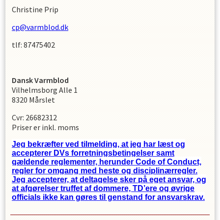
Christine Prip
cp@varmblod.dk
tlf: 87475402
Dansk Varmblod
Vilhelmsborg Alle 1
8320 Mårslet
Cvr: 26682312
Priser er inkl. moms
Jeg bekræfter ved tilmelding, at jeg har læst og
accepterer DVs forretningsbetingelser samt
gældende reglementer, herunder Code of Conduct,
regler for omgang med heste og disciplinærregler.
Jeg accepterer, at deltagelse sker på eget ansvar, og
at afgørelser truffet af dommere, TD’ere og øvrige
officials ikke kan gøres til genstand for ansvarskrav.