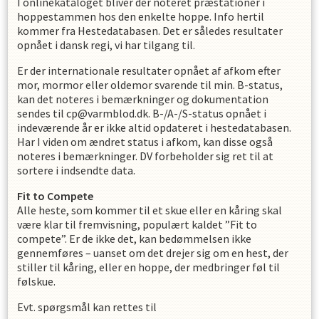
I onlinekataloget bliver der noteret præstationer i
hoppestammen hos den enkelte hoppe. Info hertil
kommer fra Hestedatabasen. Det er således resultater
opnået i dansk regi, vi har tilgang til.
Er der internationale resultater opnået af afkom efter
mor, mormor eller oldemor svarende til min. B-status,
kan det noteres i bemærkninger og dokumentation
sendes til cp@varmblod.dk. B-/A-/S-status opnået i
indeværende år er ikke altid opdateret i hestedatabasen.
Har I viden om ændret status i afkom, kan disse også
noteres i bemærkninger. DV forbeholder sig ret til at
sortere i indsendte data.
Fit to Compete
Alle heste, som kommer til et skue eller en kåring skal
være klar til fremvisning, populært kaldet ”Fit to
compete”. Er de ikke det, kan bedømmelsen ikke
gennemføres – uanset om det drejer sig om en hest, der
stiller til kåring, eller en hoppe, der medbringer føl til
følskue.
Evt. spørgsmål kan rettes til