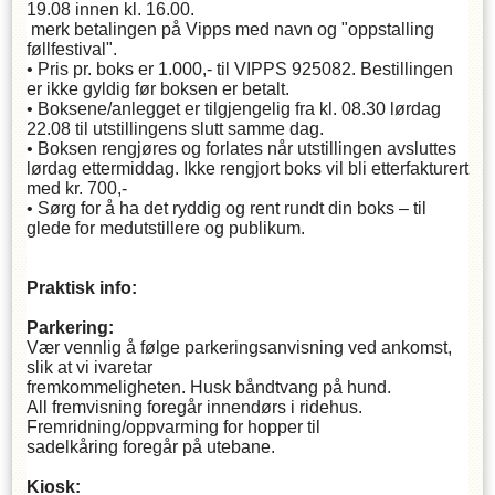
19.08 innen kl. 16.00.
merk betalingen på Vipps med navn og "oppstalling
føllfestival".
• Pris pr. boks er 1.000,- til VIPPS 925082. Bestillingen
er ikke gyldig før boksen er betalt.
• Boksene/anlegget er tilgjengelig fra kl. 08.30 lørdag
22.08 til utstillingens slutt samme dag.
• Boksen rengjøres og forlates når utstillingen avsluttes
lørdag ettermiddag. Ikke rengjort boks vil bli etterfakturert
med kr. 700,-
• Sørg for å ha det ryddig og rent rundt din boks – til
glede for medutstillere og publikum.
Praktisk info:
Parkering:
Vær vennlig å følge parkeringsanvisning ved ankomst,
slik at vi ivaretar
fremkommeligheten. Husk båndtvang på hund.
All fremvisning foregår innendørs i ridehus.
Fremridning/oppvarming for hopper til
sadelkåring foregår på utebane.
Kiosk: