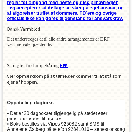
regler for omgang med heste og disciplinærregler.
Jeg accepterer, at deltagelse sker på eget ansvar, og
at afgørelser truffet af dommere, TD’ere og øvrige
officials ikke kan gøres til genstand for ansvarskrav.
Dansk Varmblod
Det understreges at til alle andre arrangementer er DRF
vaccineregler gældende.
Se regler for hoppekåring
HER
Vær opmærksom på at tilmelder kommer til at stå som
ejer af hoppen.
Oppstalling dagboks:
• Det er 20 dagbokser tilgjengelig på stedet etter
prinsippet «først til mølla».
• Boks bestilles via Vipps 925082 samt SMS til
Annelene Østberg på telefon 92841010 – senest onsdag