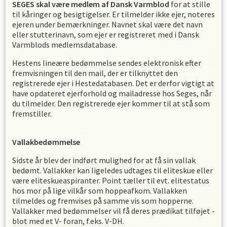
SEGES skal være medlem af Dansk Varmblod
for at stille
til kåringer og besigtigelser. Er tilmelder ikke ejer, noteres
ejeren under bemærkninger. Navnet skal være det navn
eller stutterinavn, som ejer er registreret med i Dansk
Varmblods medlemsdatabase.
Hestens lineære bedømmelse sendes elektronisk efter
fremvisningen til den mail, der er tilknyttet den
registrerede ejer i Hestedatabasen. Det er derfor vigtigt at
have opdateret ejerforhold og mailadresse hos Seges, når
du tilmelder. Den registrerede ejer kommer til at stå som
fremstiller.
Vallakbedømmelse
Sidste år blev der indført mulighed for at få sin vallak
bedømt. Vallakker kan ligeledes udtages til eliteskue eller
være eliteskueaspiranter. Point tæller til evt. elitestatus
hos mor på lige vilkår som hoppeafkom. Vallakken
tilmeldes og fremvises på samme vis som hopperne.
Vallakker med bedømmelser vil få deres prædikat tilføjet -
blot med et V- foran, f.eks. V-DH.