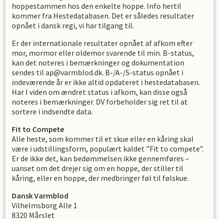
hoppestammen hos den enkelte hoppe. Info hertil
kommer fra Hestedatabasen. Det er således resultater
opnået i dansk regi, vi har tilgang til.
Er der internationale resultater opnået af afkom efter
mor, mormor eller oldemor svarende til min. B-status,
kan det noteres i bemærkninger og dokumentation
sendes til ap@varmblod.dk. B-/A-/S-status opnået i
indeværende år er ikke altid opdateret i hestedatabasen.
Har I viden om ændret status i afkom, kan disse også
noteres i bemærkninger. DV forbeholder sig ret til at
sortere i indsendte data.
Fit to Compete
Alle heste, som kommer til et skue eller en kåring skal
være i udstillingsform, populært kaldet ”Fit to compete”.
Er de ikke det, kan bedømmelsen ikke gennemføres –
uanset om det drejer sig om en hoppe, der stiller til
kåring, eller en hoppe, der medbringer føl til følskue.
Dansk Varmblod
Vilhelmsborg Alle 1
8320 Mårslet