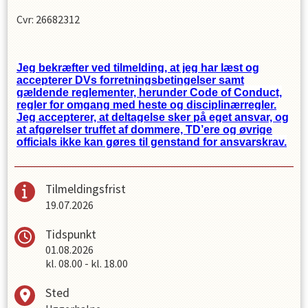
Cvr: 26682312
Jeg bekræfter ved tilmelding, at jeg har læst og
accepterer DVs forretningsbetingelser samt
gældende reglementer, herunder Code of Conduct,
regler for omgang med heste og disciplinærregler.
Jeg accepterer, at deltagelse sker på eget ansvar, og
at afgørelser truffet af dommere, TD’ere og øvrige
officials ikke kan gøres til genstand for ansvarskrav.
Tilmeldingsfrist
19.07.2026
Tidspunkt
01.08.2026
kl.
08.00
-
kl.
18.00
Sted