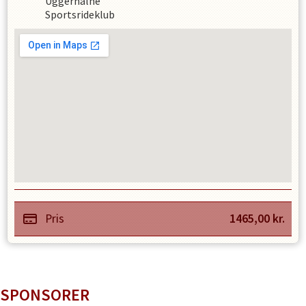
Uggerhalne
Sportsrideklub
Pris
1465,00
kr.
SPONSORER