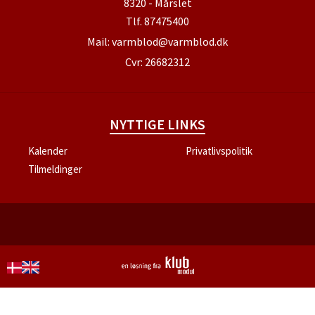
8320 - Mårslet
Tlf.
87475400
Mail:
varmblod@varmblod.dk
Cvr: 26682312
NYTTIGE LINKS
Kalender
Privatlivspolitik
Tilmeldinger