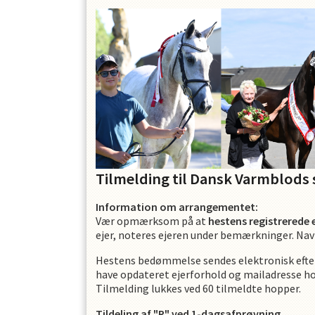
OPRET EN PROFIL
Tilmelding til Dansk Varmblods 
Information om arrangementet:
Vær opmærksom på at
hestens registrerede
ejer, noteres ejeren under bemærkninger. Nav
Hestens bedømmelse sendes elektronisk efter f
have opdateret ejerforhold og mailadresse hos
Tilmelding lukkes ved 60 tilmeldte hopper.
Tildeling af "R" ved 1-dagsafprøvning