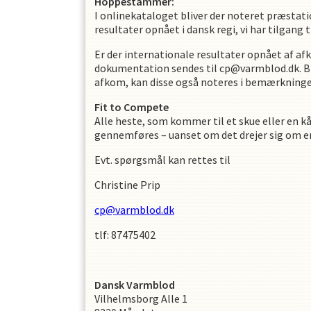
Hoppestammer:
I onlinekataloget bliver der noteret præsta
resultater opnået i dansk regi, vi har tilgang ti
Er der internationale resultater opnået af a
dokumentation sendes til cp@varmblod.dk. B-/
afkom, kan disse også noteres i bemærkninger. 
Fit to Compete
Alle heste, som kommer til et skue eller en k
gennemføres – uanset om det drejer sig om en h
Evt. spørgsmål kan rettes til
Christine Prip
cp@varmblod.dk
tlf: 87475402
Dansk Varmblod
Vilhelmsborg Alle 1