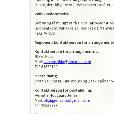
Heste, der tidligere er blevet eksteriørkåret,
Vallakbedømmelse
Det nu også muligt at få sin vallak bedømt. Va
hoppeafkom. Vallakken tilmeldes og fremvises
f.eks. V-RDH.
Regionens kontaktperson for arrangemente
Kontaktperson for arrangementet:
Rikke Kvist
Mail:
kvistenrikke@hotmail.com
Tlf. 61653199
Opstaldning:
Prisen er 750 kr. inkl. moms og 2 stk. spåner. V
Kontaktperson for opstaldning:
Pernille Hougaard Jensen
Mail:
phj.iqgenetics@gmail.com
Tlf. 20339773