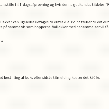
 kan stille til 1-dagsafprøvning og hvis denne godkendes tildeles "
llakker kan ligeledes udtages til eliteskue. Point tæller til evt e
 på samme vis som hopperne. Vallakker med bedømmelser vil få de
t:
ed bestilling af boks efter sidste tilmelding koster det 850 kr.