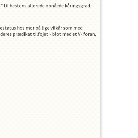
R" til hestens allerede opnåede kåringsgrad.
litestatus hos mor på lige vilkår som med
res prædikat tilføjet - blot med et V- foran,