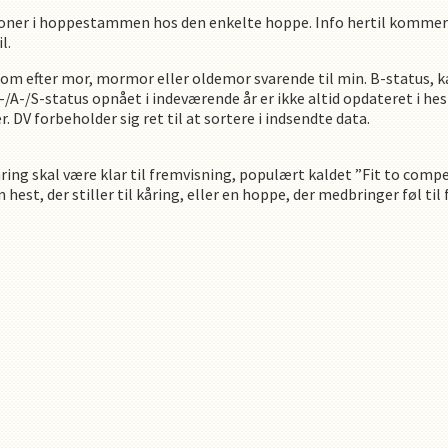
tioner i hoppestammen hos den enkelte hoppe. Info hertil kommer 
l.
fkom efter mor, mormor eller oldemor svarende til min. B-status,
A-/S-status opnået i indeværende år er ikke altid opdateret i hes
DV forbeholder sig ret til at sortere i indsendte data.
åring skal være klar til fremvisning, populært kaldet ”Fit to comp
est, der stiller til kåring, eller en hoppe, der medbringer føl til 