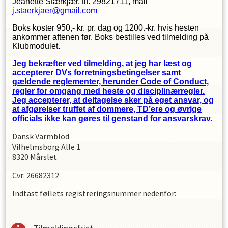
Jeanette Stærkjær, tlf. 29821711, mail
j.staerkjaer@gmail.com
Boks koster 950,- kr. pr. dag og 1200.-kr. hvis hesten
ankommer aftenen før. Boks bestilles ved tilmelding på
Klubmodulet.
Jeg bekræfter ved tilmelding, at jeg har læst og
accepterer DVs forretningsbetingelser samt
gældende reglementer, herunder Code of Conduct,
regler for omgang med heste og disciplinærregler.
Jeg accepterer, at deltagelse sker på eget ansvar, og
at afgørelser truffet af dommere, TD’ere og øvrige
officials ikke kan gøres til genstand for ansvarskrav.
Dansk Varmblod
Vilhelmsborg Alle 1
8320 Mårslet
Cvr: 26682312
Indtast føllets registreringsnummer nedenfor: