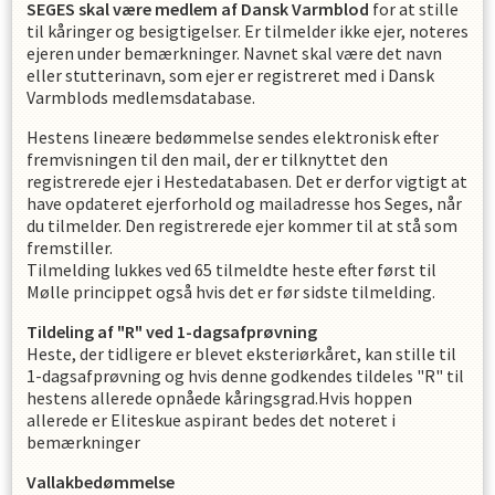
SEGES skal være medlem af Dansk Varmblod
for at stille
til kåringer og besigtigelser. Er tilmelder ikke ejer, noteres
ejeren under bemærkninger. Navnet skal være det navn
eller stutterinavn, som ejer er registreret med i Dansk
Varmblods medlemsdatabase.
Hestens lineære bedømmelse sendes elektronisk efter
fremvisningen til den mail, der er tilknyttet den
registrerede ejer i Hestedatabasen. Det er derfor vigtigt at
have opdateret ejerforhold og mailadresse hos Seges, når
du tilmelder. Den registrerede ejer kommer til at stå som
fremstiller.
Tilmelding lukkes ved 65 tilmeldte heste efter først til
Mølle princippet også hvis det er før sidste tilmelding.
Tildeling af "R" ved 1-dagsafprøvning
Heste, der tidligere er blevet eksteriørkåret, kan stille til
1-dagsafprøvning og hvis denne godkendes tildeles "R" til
hestens allerede opnåede kåringsgrad.Hvis hoppen
allerede er Eliteskue aspirant bedes det noteret i
bemærkninger
Vallakbedømmelse