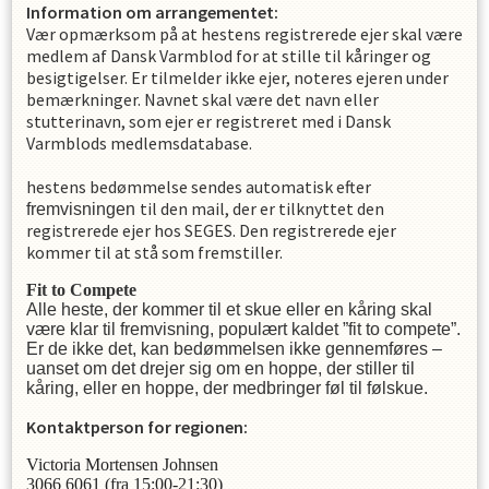
Information om arrangementet:
Vær opmærksom på at hestens registrerede ejer skal være
medlem af Dansk Varmblod for at stille til kåringer og
besigtigelser. Er tilmelder ikke ejer, noteres ejeren under
bemærkninger. Navnet skal være det navn eller
stutterinavn, som ejer er registreret med i Dansk
Varmblods medlemsdatabase.
hestens bedømmelse sendes automatisk efter
til den mail, der er tilknyttet den
fremvisningen
registrerede ejer hos SEGES. Den registrerede ejer
kommer til at stå som fremstiller.
Fit to Compete
Alle heste, der kommer til et skue eller en kåring skal
være klar til fremvisning, populært kaldet ”fit to compete”.
Er de ikke det, kan bedømmelsen ikke gennemføres –
uanset om det drejer sig om en hoppe, der stiller til
kåring, eller en hoppe, der medbringer føl til følskue.
Kontaktperson for regionen:
Victoria Mortensen Johnsen
3066 6061 (fra 15:00-21:30)