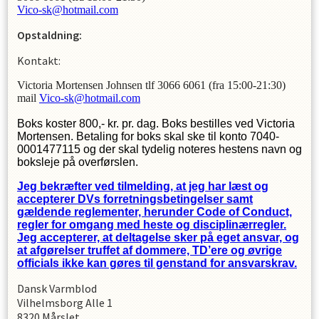
Vico-sk@hotmail.com
Opstaldning:
Kontakt:
Victoria Mortensen Johnsen tlf 3066 6061 (fra 15:00-21:30)
mail
Vico-sk@hotmail.com
Boks koster 800,- kr. pr. dag. Boks bestilles ved Victoria
Mortensen. Betaling for boks skal ske til konto 7040-
0001477115 og der skal tydelig noteres hestens navn og
boksleje på overførslen.
Jeg bekræfter ved tilmelding, at jeg har læst og
accepterer DVs forretningsbetingelser samt
gældende reglementer, herunder Code of Conduct,
regler for omgang med heste og disciplinærregler.
Jeg accepterer, at deltagelse sker på eget ansvar, og
at afgørelser truffet af dommere, TD’ere og øvrige
officials ikke kan gøres til genstand for ansvarskrav.
Dansk Varmblod
Vilhelmsborg Alle 1
8320 Mårslet