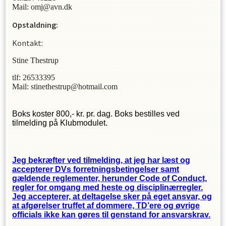
Mail: omj@avn.dk
Opstaldning:
Kontakt:
Stine Thestrup
tlf: 26533395
Mail: stinethestrup@hotmail.com
Boks koster 800,- kr. pr. dag. Boks bestilles ved
tilmelding på Klubmodulet.
Jeg bekræfter ved tilmelding, at jeg har læst og
accepterer DVs forretningsbetingelser samt
gældende reglementer, herunder Code of Conduct,
regler for omgang med heste og disciplinærregler.
Jeg accepterer, at deltagelse sker på eget ansvar, og
at afgørelser truffet af dommere, TD’ere og øvrige
officials ikke kan gøres til genstand for ansvarskrav.