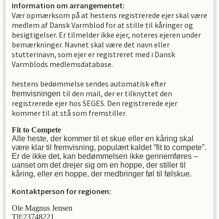
Information om arrangementet:
Vær opmærksom på at hestens registrerede ejer skal være
medlem af Dansk Varmblod for at stille til kåringer og
besigtigelser. Er tilmelder ikke ejer, noteres ejeren under
bemærkninger. Navnet skal være det navn eller
stutterinavn, som ejer er registreret med i Dansk
Varmblods medlemsdatabase.
hestens bedømmelse sendes automatisk efter
til den mail, der er tilknyttet den
fremvisningen
registrerede ejer hos SEGES. Den registrerede ejer
kommer til at stå som fremstiller.
Fit to Compete
Alle heste, der kommer til et skue eller en kåring skal
være klar til fremvisning, populært kaldet ”fit to compete”.
Er de ikke det, kan bedømmelsen ikke gennemføres –
uanset om det drejer sig om en hoppe, der stiller til
kåring, eller en hoppe, der medbringer føl til følskue.
Kontaktperson for regionen:
Ole Magnus Jensen
Tlf:23748221