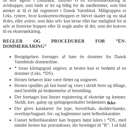
os selv agerer i Danmark, tilbyder vi en én-dommerkåring af
avlshopper, som både er let og billig for de medlemmer, som blot
ønsker at få et føl registreret i Dansk Varmblod. Målgruppen er
f.eks. ryttere, hvor konkurrencehoppen er blevet skadet og nu skal
ifoles, eller avlere, som ikke selv kan læsse eller har mulighed for at
selv at fremvise hoppen eller få nogle andre til det, som det kræves
til en eksteriørkåring.
REGLER OG PROCEDURER FOR ”ÉN-
DOMMERKÅRING”
Besigtigelsen foretages af bare én dommer fra Dansk
Varmblods dommerliste.
* foran kåringsgrad angiver, at hesten kun er bedømt af en
dommer (f.eks. *DS).
Hesten behøver ikke være flettet og soigneret.
Hesten opstilles på fast bund og vises i skridt frem og tilbage,
med henblik på bedømmelse af benstilling.
Der foretages kun lineær registrering af eksteriør og lemmer.
Skridt, trav, galop og springegenskaber bedømmes
.
ikke
Der gives karakterer for type, hoved/hals, skulder/manke,
overlinje/bagpart, for- og baglemmer samt helhedskarakter.
Uanset helhedskarakter kan hoppen højst kåres i *DS, med
mindre hesten har præstationer, der berettiger til ”R”. I så fald