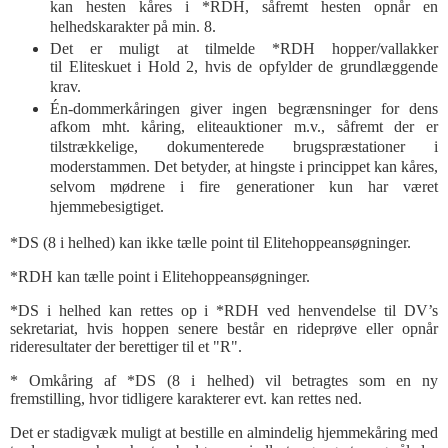
kan hesten kåres i *RDH, såfremt hesten opnår en
helhedskarakter på min. 8.
Det er muligt at tilmelde *RDH hopper/vallakker
til Eliteskuet i Hold 2, hvis de opfylder de grundlæggende
krav.
Én-dommerkåringen giver ingen begrænsninger for dens
afkom mht. kåring, eliteauktioner m.v., såfremt der er
tilstrækkelige, dokumenterede brugspræstationer i
moderstammen. Det betyder, at hingste i princippet kan kåres,
selvom mødrene i fire generationer kun har været
hjemmebesigtiget.
*DS (8 i helhed) kan ikke tælle point til Elitehoppeansøgninger.
*RDH kan tælle point i Elitehoppeansøgninger.
*DS i helhed kan rettes op i *RDH ved henvendelse til DV’s
sekretariat, hvis hoppen senere består en rideprøve eller opnår
rideresultater der berettiger til et "R".
* Omkåring af *DS (8 i helhed) vil betragtes som en ny
fremstilling, hvor tidligere karakterer evt. kan rettes ned.
Det er stadigvæk muligt at bestille en almindelig hjemmekåring med