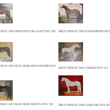
INGST 1999 MIDT-WEST IBI-LIGHT DVE 360
ÅRETS HINGST 2000 SCHWADRONEUR D
INGST 2003 BLUE HORS DON SCHUFRO DVE
ÅRETS HINGST 2004 CARANO DVE 521
INGST 2007 BLUE HORS HERTUG DVE 700
ÅRETS HINGST 2008 CASIR ASK DVE 49