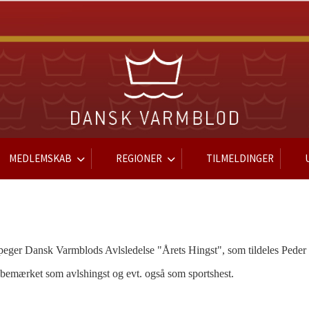
MEDLEMSKAB
REGIONER
TILMELDINGER
dpeger Dansk Varmblods Avlsledelse "Årets Hingst", som tildeles Pede
gt bemærket som avlshingst og evt. også som sportshest.