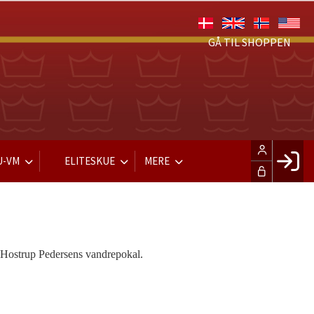
GÅ TIL SHOPPEN
U-VM
ELITESKUE
MERE
Fac
Hus
Gle
r Hostrup Pedersens vandrepokal.
Opre
LOG IND