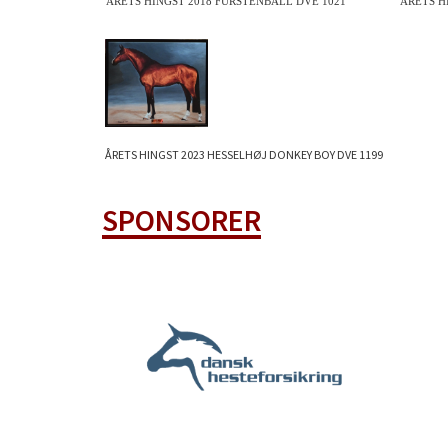
ÅRETS HINGST 2018 FÜRSTENBALL DVE 1021
ÅRETS H
ÅRETS HINGST 2023 HESSELHØJ DONKEY BOY DVE 1199
SPONSORER