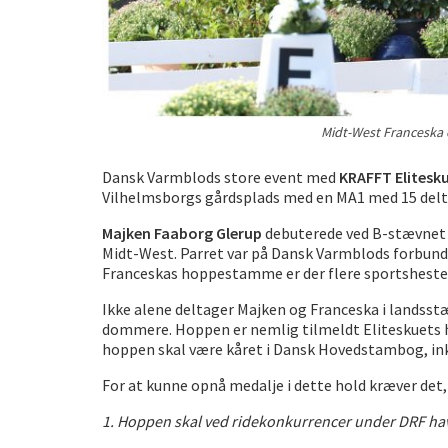
Midt-West Franceska 
Dansk Varmblods store event med
KRAFFT Elitesku
Vilhelmsborgs gårdsplads med en MA1 med 15 delt
Majken Faaborg Glerup
debuterede ved B-stævnet 
Midt-West. Parret var på Dansk Varmblods forbundsh
Franceskas hoppestamme er der flere sportsheste,
Ikke alene deltager Majken og Franceska i landsstæ
dommere. Hoppen er nemlig tilmeldt Eliteskuets hol
hoppen skal være kåret i Dansk Hovedstambog, in
For at kunne opnå medalje i dette hold kræver det, 
1. Hoppen skal ved ridekonkurrencer under DRF have