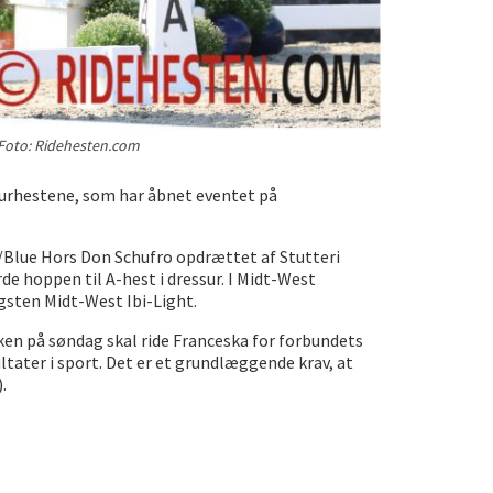
 Foto: Ridehesten.com
essurhestene, som har åbnet eventet på
n/Blue Hors Don Schufro opdrættet af Stutteri
e hoppen til A-hest i dressur. I Midt-West
gsten Midt-West Ibi-Light.
ken på søndag skal ride Franceska for forbundets
ater i sport. Det er et
grundlæggende krav, at
.