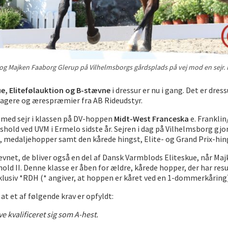
og Majken Faaborg Glerup på Vilhelmsborgs gårdsplads på vej mod en sejr.
e, Elitefølauktion og B-stævne
i dressur er nu i gang. Det er dr
agere og ærespræmier fra AB Rideudstyr.
med sejr i klassen på DV-hoppen
Midt-West Franceska
e. Frankli
old ved UVM i Ermelo sidste år. Sejren i dag på Vilhelmsborg gjord
 medaljehopper samt den kårede hingst, Elite- og Grand Prix-hin
vnet, de bliver også en del af Dansk Varmblods Eliteskue, når Maj
d II. Denne klasse er åben for ældre, kårede hopper, der har result
klusiv *RDH
(* angiver, at hoppen er kåret ved en 1-dommerkåring)
at et af følgende krav er opfyldt:
 kvalificeret sig som A-hest.