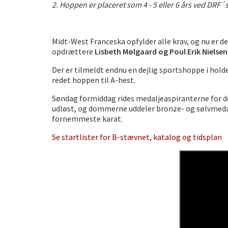
2. Hoppen er placeret som 4 - 5 eller 6 års ved DR
Midt-West Franceska opfylder alle krav, og nu er 
opdrættere
Lisbeth Mølgaard og Poul Erik Nielsen
Der er tilmeldt endnu en dejlig sportshoppe i hold
redet hoppen til A-hest.
Søndag formiddag rides medaljeaspiranterne for d
udløst, og dommerne uddeler bronze- og sølvmedaljer
fornemmeste karat.
Se startlister for B-stævnet, katalog og tidsplan