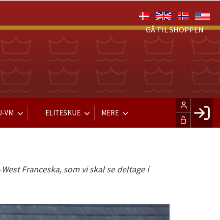
GÅ TIL SHOPPEN
U-VM
ELITESKUE
MERE
Fac
Hus
-West Franceska, som vi skal se deltage i
Gle
Opre
LOG IND