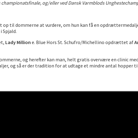
F´s championatsfinale, og/eller ved Dansk Varmblods Unghestechamp
det op til dommerne at vurdere, om hun kan få en opdrættermedalje
i Spjald.
et,
Lady Million
e. Blue Hors St. Schufro/Michellino opdrættet af
A
ommerne, og herefter kan man, helt gratis overvære en clinic me
, og så er der tradition for at udtage et mindre antal hopper til 