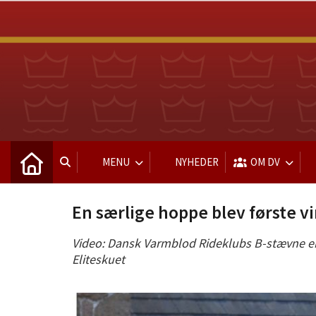
MENU
NYHEDER
OM DV
En særlige hoppe blev første v
Video: Dansk Varmblod Rideklubs B-stævne er i 
Eliteskuet