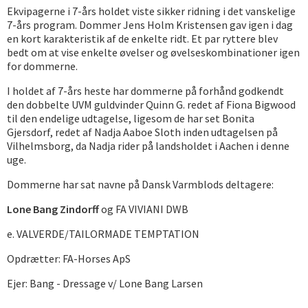
Ekvipagerne i 7-års holdet viste sikker ridning i det vanskelige
7-års program. Dommer Jens Holm Kristensen gav igen i dag
en kort karakteristik af de enkelte ridt. Et par ryttere blev
bedt om at vise enkelte øvelser og øvelseskombinationer igen
for dommerne.
I holdet af 7-års heste har dommerne på forhånd godkendt
den dobbelte UVM guldvinder Quinn G. redet af Fiona Bigwood
til den endelige udtagelse, ligesom de har set Bonita
Gjersdorf, redet af Nadja Aaboe Sloth inden udtagelsen på
Vilhelmsborg, da Nadja rider på landsholdet i Aachen i denne
uge.
Dommerne har sat navne på Dansk Varmblods deltagere:
Lone Bang Zindorff
og FA VIVIANI DWB
e. VALVERDE/TAILORMADE TEMPTATION
Opdrætter: FA-Horses ApS
Ejer: Bang - Dressage v/ Lone Bang Larsen