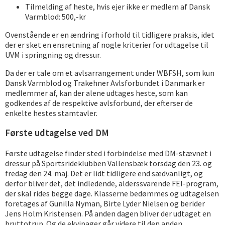
Tilmelding af heste, hvis ejer ikke er medlem af Dansk
Varmblod: 500,-kr
Ovenstående er en ændring i forhold til tidligere praksis, idet
der er sket en ensretning af nogle kriterier for udtagelse til
UVM i springning og dressur.
Da der er tale om et avlsarrangement under WBFSH, som kun
Dansk Varmblod og Trakehner Avlsforbundet i Danmark er
medlemmer af, kan der alene udtages heste, som kan
godkendes af de respektive avlsforbund, der efterser de
enkelte hestes stamtavler.
Første udtagelse ved DM
Første udtagelse finder sted i forbindelse med DM-stævnet i
dressur på Sportsrideklubben Vallensbæk torsdag den 23. og
fredag den 24. maj. Det er lidt tidligere end sædvanligt, og
derfor bliver det, det indledende, alderssvarende FEI-program,
der skal rides begge dage. Klasserne bedømmes og udtagelsen
foretages af Gunilla Nyman, Birte Lyder Nielsen og berider
Jens Holm Kristensen. På anden dagen bliver der udtaget en
bruttotrup. Og de ekvipager går videre til den anden