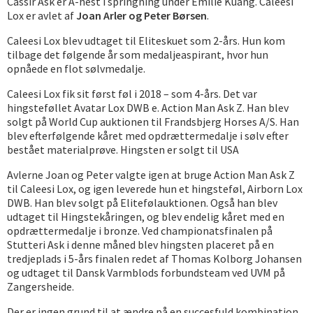
Cassir Ask er A-hest i springning under Emilie Kuang. Caleesi
Lox er avlet af
Joan Arler og Peter Børsen
.
Caleesi Lox blev udtaget til Eliteskuet som 2-års. Hun kom
tilbage det følgende år som medaljeaspirant, hvor hun
opnåede en flot sølvmedalje.
Caleesi Lox fik sit først føl i 2018 – som 4-års. Det var
hingsteføllet Avatar Lox DWB e. Action Man Ask Z. Han blev
solgt på World Cup auktionen til Frandsbjerg Horses A/S. Han
blev efterfølgende kåret med opdrættermedalje i sølv efter
bestået materialprøve. Hingsten er solgt til USA
Avlerne Joan og Peter valgte igen at bruge Action Man Ask Z
til Caleesi Lox, og igen leverede hun et hingsteføl, Airborn Lox
DWB. Han blev solgt på Elitefølauktionen. Også han blev
udtaget til Hingstekåringen, og blev endelig kåret med en
opdrættermedalje i bronze. Ved championatsfinalen på
Stutteri Ask i denne måned blev hingsten placeret på en
tredjeplads i 5-års finalen redet af Thomas Kolborg Johansen
og udtaget til Dansk Varmblods forbundsteam ved UVM på
Zangersheide.
Der er ingen grund til at ændre på en succesfuld kombination,