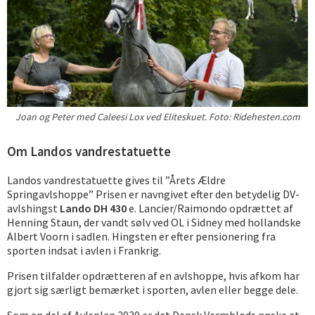
Joan og Peter med Caleesi Lox ved Eliteskuet. Foto: Ridehesten.com
Om Landos vandrestatuette
Landos vandrestatuette gives til ”Årets Ældre
Springavlshoppe” Prisen er navngivet efter den betydelig DV-
avlshingst
Lando DH 430
e. Lancier/Raimondo opdrættet af
Henning Staun, der vandt sølv ved OL i Sidney med hollandske
Albert Voorn i sadlen. Hingsten er efter pensionering fra
sporten indsat i avlen i Frankrig.
Prisen tilfalder opdrætteren af en avlshoppe, hvis afkom har
gjort sig særligt bemærket i sporten, avlen eller begge dele.
Som en del af Avlsplan 2030 er det Dansk Varmblods ønske at