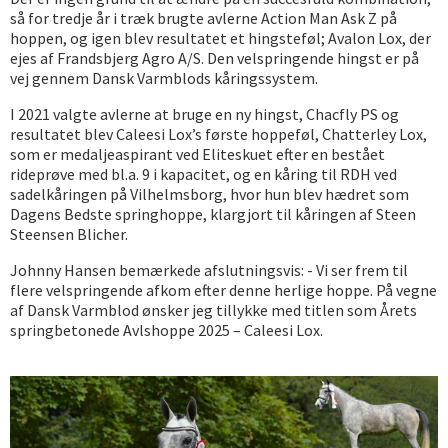
så for tredje år i træk brugte avlerne Action Man Ask Z på
hoppen, og igen blev resultatet et hingsteføl; Avalon Lox, der
ejes af Frandsbjerg Agro A/S. Den velspringende hingst er på
vej gennem Dansk Varmblods kåringssystem.
I 2021 valgte avlerne at bruge en ny hingst, Chacfly PS og
resultatet blev Caleesi Lox’s første hoppeføl, Chatterley Lox,
som er medaljeaspirant ved Eliteskuet efter en bestået
rideprøve med bl.a. 9 i kapacitet, og en kåring til RDH ved
sadelkåringen på Vilhelmsborg, hvor hun blev hædret som
Dagens Bedste springhoppe, klargjort til kåringen af Steen
Steensen Blicher.
Johnny Hansen bemærkede afslutningsvis: - Vi ser frem til
flere velspringende afkom efter denne herlige hoppe. På vegne
af Dansk Varmblod ønsker jeg tillykke med titlen som Årets
springbetonede Avlshoppe 2025 – Caleesi Lox.