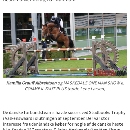
Kamilla Grauff Albrektsen
og MASKEDALS ONE MAN SHOW e.
COMME IL FAUT PLUS (opdr. Lene Larsen)
De danske forbundsteams havde succes ved Studbooks Trophy
i Valkenswaard i slutningen af september. Der var stor
interesse fra udenlandske køber for nogle af de danske heste
bl.a. for den 187 cm store 7-årige
Maskedals One Man Show