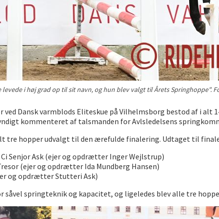
evede i høj grad op til sit navn, og hun blev valgt til Årets Springhoppe". 
 ved Dansk varmblods Eliteskue på Vilhelmsborg bestod af i alt 14
g, kyndigt kommenteret af talsmanden for Avlsledelsens springko
 alt tre hopper udvalgt til den ærefulde finalering. Udtaget til final
Ci Senjor Ask (ejer og opdrætter Inger Wejlstrup)
resor (ejer og opdrætter Ida Mundberg Hansen)
ejer og opdrætter Stutteri Ask)
r såvel springteknik og kapacitet, og ligeledes blev alle tre hopper