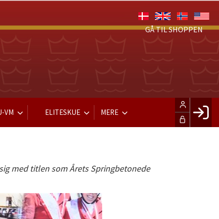
GÅ TIL SHOPPEN
U-VM
ELITESKUE
MERE
Fac
Hus
 sig med titlen som Årets Springbetonede
Gle
Opre
LOG IND