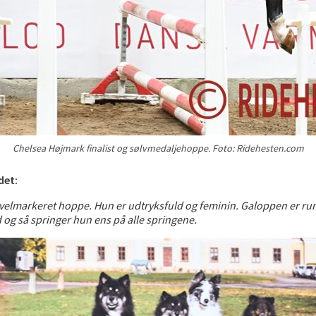
Chelsea Højmark finalist og sølvmedaljehoppe. Foto: Ridehesten.com
det:
t og velmarkeret hoppe. Hun er udtryksfuld og feminin. Galoppen er 
d og så springer hun ens på alle springene.