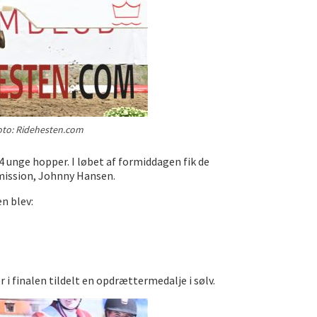
Foto: Ridehesten.com
 unge hopper. I løbet af formiddagen fik de
mmission, Johnny Hansen.
en blev:
 i finalen tildelt en opdrættermedalje i sølv.