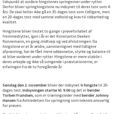
tidspunkt at vurdere hingstenes springevner under rytter.
Derfor bliver springhingstene nu indsynet til deres test som 4-
års. De skal heller ikke gå en 35-dages test som tidligere, men
en 20-dages test med samme indhold og krav til ridbarhed og
kvalitet.
Hingstene bliver testet to gange i prøveforløbet af
fremmedrytter, igen i år er det Konstantin Deeken
Künnemann, en gang midtvejs og ved afslutningen. Da
hingstene er et år ældre, sammenlignet med tidligere
afprøvning, har de fået mere uddannelse, styrke og balance til
at blive vurderet under rytter. Hingstene er mere stabile i
deres arbejde og ikke så svingende i præstationerne, er
erfaringen fra de to foregående år.
Søndag den 2. november
bliver der indsynet
ti hingste
til 20-
dages test.
Indsyningen starter kl. 9.00
og det er
berider
Torben Frandsen
, som er træningsleder med
berider Johnny
Hansen
fra Avlsledelsen for springning som teknisk ansvarlig
for prøven.