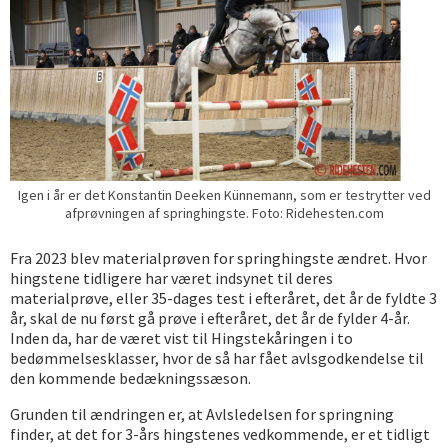
Igen i år er det Konstantin Deeken Künnemann, som er testrytter ved
afprøvningen af springhingste. Foto: Ridehesten.com
Fra 2023 blev materialprøven for springhingste ændret. Hvor
hingstene tidligere har været indsynet til deres
materialprøve, eller 35-dages test i efteråret, det år de fyldte 3
år, skal de nu først gå prøve i efteråret, det år de fylder 4-år.
Inden da, har de været vist til Hingstekåringen i to
bedømmelsesklasser, hvor de så har fået avlsgodkendelse til
den kommende bedækningssæson.
Grunden til ændringen er, at Avlsledelsen for springning
finder, at det for 3-års hingstenes vedkommende, er et tidligt