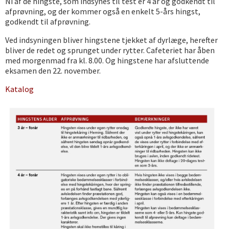
Ni af de hingste, som indsynes til test er 4 år og godkendt til
afprøvning, og der kommer også en enkelt 5-års hingst,
godkendt til afprøvning.
Ved indsyningen bliver hingstene tjekket af dyrlæge, herefter
bliver de redet og sprunget under rytter. Cafeteriet har åben
med morgenmad fra kl. 8.00. Og hingstene har afsluttende
eksamen den 22. november.
Katalog