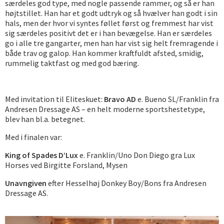
særdeles god type, med nogle passende rammer, og så er han
højtstillet. Han har et godt udtryk og så hvælver han godt i sin
hals, men der hvor vi syntes føllet først og fremmest har vist
sig særdeles positivt det er i han bevægelse. Han er særdeles
go i alle tre gangarter, men han har vist sig helt fremragende i
både trav og galop. Han kommer kraftfuldt afsted, smidig,
rummelig taktfast og med god bæring.
Med invitation til Eliteskuet:
Bravo AD
e. Bueno SL/Franklin fra
Andresen Dressage AS – en helt moderne sportshestetype,
blev han bl.a. betegnet.
Med i finalen var:
King of Spades D’Lux
e. Franklin/Uno Don Diego gra Lux
Horses ved Birgitte Forsland, Mysen
Unavngiven
efter Hesselhøj Donkey Boy/Bons fra Andresen
Dressage AS.