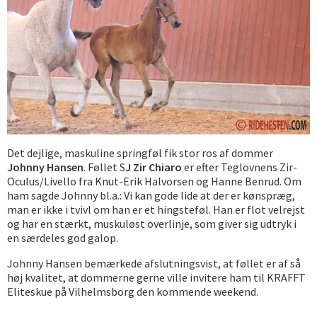
Det dejlige, maskuline springføl fik stor ros af dommer
Johnny Hansen
. Føllet S
J Zir Chiaro
er efter Teglovnens Zir-
Oculus/Livello fra Knut-Erik Halvorsen og Hanne Benrud. Om
ham sagde Johnny bl.a.: Vi kan gode lide at der er kønspræg,
man er ikke i tvivl om han er et hingsteføl. Han er flot velrejst
og har en stærkt, muskuløst overlinje, som giver sig udtryk i
en særdeles god galop.
Johnny Hansen bemærkede afslutningsvist, at føllet er af så
høj kvalitet, at dommerne gerne ville invitere ham til KRAFFT
Eliteskue på Vilhelmsborg den kommende weekend.