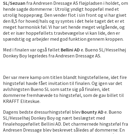
SL/Sezuan
fra Andresen Dressage AS fløjpladsen i holdet, om
hende sagde dommerne : Utrolig yndigt hoppeføl med et
utrolig hoppepræg. Den vender flot i sin front og vi har givet
den 8,5 for hoved/hals og sy syntes i det hele taget det er et
meget harmonisk føl. Vi har set hende meget velgående, og
det er især hoppeføllets travbevægelse vi kan lide, den er
spændstig og arbejder med god funktion gennem kroppen.
Med i finalen var også føllet
Bellini AD
e. Bueno SL/Hesselhøj
Donkey Boy legeledes fra Andresen Dressage AS.
Der var mere kamp om titlen blandt hingsteføllene, idet fire
hingsteføl havde fået invitation til finalen. Og igen var det
avlshingsten Bueno SL som satte sig på finalen, idet
dommerne fremhævede to hingsteføl, som de gav billet til
KRAFFT Eliteskue.
Dagens bedste dressurhingsteføl blev
Bounty AD
e. Bueno
SL/Hesselhøj Donkey Boy og nært beslægtet med
finalehoppeføllet Bellini AD. Det charmernede hingsteføl fra
Andresen Dressage blev beskrevet således af dommerne: En