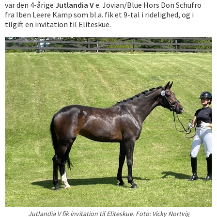
var den 4-årige
Jutlandia V
e. Jovian/Blue Hors Don Schufro
fra Iben Leere Kamp som bl.a. fik et 9-tal i ridelighed, og i
tilgift en invitation til Eliteskue.
Jutlandia V fik invitation til Eliteskue. Foto: Vicky Nortvig