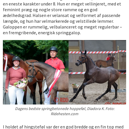
en eneste karakter under 8. Hun er meget vellinjeret, med et
feminint præg og nogle store ramme og en god
ædelhedsgrad. Halsen er velansat og velformet af passende
længde, og hun har velmarkerede og velstillede lemmer.
Galoppen er rummelig, velbalanceret og meget regulerbar –
en fremgribende, energisk springgalop.
Dagens bedste springbetonede hoppeføl, Diadora K. Foto:
Ridehesten.com
I holdet af hingsteføl var der en god bredde og en fin top med