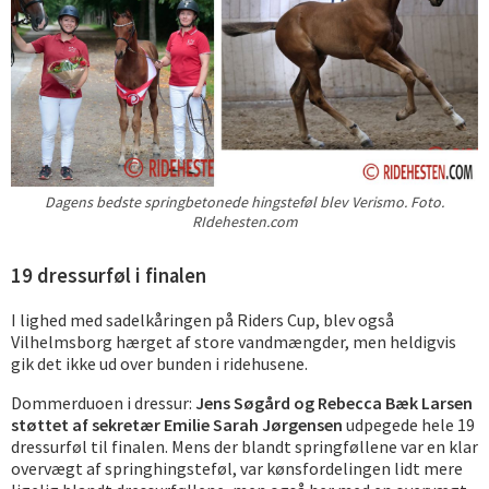
Dagens bedste springbetonede hingsteføl blev Verismo. Foto.
RIdehesten.com
19 dressurføl i finalen
I lighed med sadelkåringen på Riders Cup, blev også
Vilhelmsborg hærget af store vandmængder, men heldigvis
gik det ikke ud over bunden i ridehusene.
Dommerduoen i dressur:
Jens Søgård og Rebecca Bæk Larsen
støttet af sekretær Emilie Sarah Jørgensen
udpegede hele 19
dressurføl til finalen. Mens der blandt springføllene var en klar
overvægt af springhingsteføl, var kønsfordelingen lidt mere