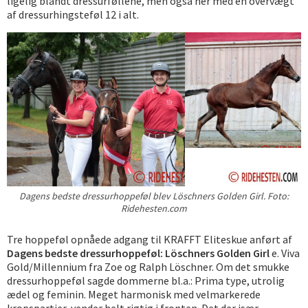
ligelig blandt dressurføllene, men også her med en overvægt
af dressurhingsteføl 12 i alt.
Dagens bedste dressurhoppeføl blev Löschners Golden Girl. Foto:
Ridehesten.com
Tre hoppeføl opnåede adgang til KRAFFT Eliteskue anført af
Dagens bedste dressurhoppeføl: Löschners Golden Girl
e. Viva
Gold/Millennium fra Zoe og Ralph Löschner. Om det smukke
dressurhoppeføl sagde dommerne bl.a.: Prima type, utrolig
ædel og feminin. Meget harmonisk med velmarkerede