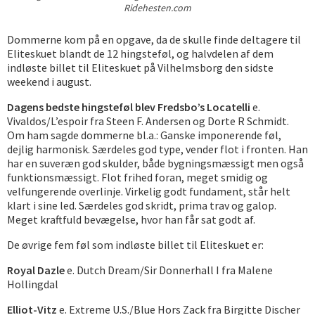
Ridehesten.com
Dommerne kom på en opgave, da de skulle finde deltagere til
Eliteskuet blandt de 12 hingsteføl, og halvdelen af dem
indløste billet til Eliteskuet på Vilhelmsborg den sidste
weekend i august.
Dagens bedste hingsteføl blev Fredsbo’s Locatelli
e.
Vivaldos/L’espoir fra Steen F. Andersen og Dorte R Schmidt.
Om ham sagde dommerne bl.a.: Ganske imponerende føl,
dejlig harmonisk. Særdeles god type, vender flot i fronten. Han
har en suveræn god skulder, både bygningsmæssigt men også
funktionsmæssigt. Flot frihed foran, meget smidig og
velfungerende overlinje. Virkelig godt fundament, står helt
klart i sine led. Særdeles god skridt, prima trav og galop.
Meget kraftfuld bevægelse, hvor han får sat godt af.
De øvrige fem føl som indløste billet til Eliteskuet er:
Royal Dazle
e. Dutch Dream/Sir Donnerhall I fra Malene
Hollingdal
Elliot-Vitz
e. Extreme U.S./Blue Hors Zack fra Birgitte Discher