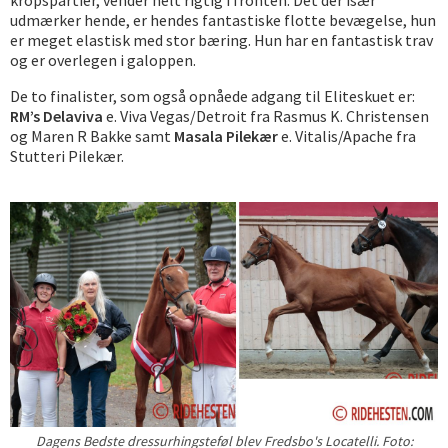
kropspartier, vender helt rigtig i fronten. Det der især
udmærker hende, er hendes fantastiske flotte bevægelse, hun
er meget elastisk med stor bæring. Hun har en fantastisk trav
og er overlegen i galoppen.
De to finalister, som også opnåede adgang til Eliteskuet er:
RM’s Delaviva
e. Viva Vegas/Detroit fra Rasmus K. Christensen
og Maren R Bakke samt
Masala Pilekær
e. Vitalis/Apache fra
Stutteri Pilekær.
Dagens Bedste dressurhingsteføl blev Fredsbo's Locatelli. Foto: