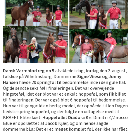
Dansk Varmblod region 5
afviklede i dag, lørdag den 2. august,
følskue på Vilhelmsborg. Dommerne
Signe Wiese og Jonny
Hansen
havde 20 springføl til bedømmelse inde i den gule hal.
Og de sendte seks føl i finaleringen. Det var overvejende
hingsteføl, idet der blot var et enkelt hoppeføl, som fik billet
til finaleringen. Der var også blot 6 hoppeføl til bedømmelse.
Hun var til gengæld en herlig model, der opnåede titlen Dagen
bedste springhoppeføl, og der fulgte en udtagelse med til
KRAFFT Eliteskuet.
Hoppeføllet Diadora K
e. Dimitri Z/Zirocco
Blue er opdrættet af Jacob Kjær, og om hende sagde
dommerne bl.a.: Det er et meget komplet føl, der ikke har fået