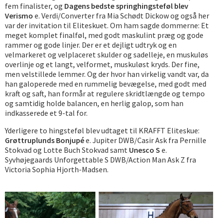
fem finalister, og
Dagens bedste springhingsteføl blev
Verismo
e. Verdi/Converter fra Mia Schødt Dickow og også her
var der invitation til Eliteskuet. Om ham sagde dommerne: Et
meget komplet finalføl, med godt maskulint præg og gode
rammer og gode linjer. Der er et dejligt udtryk og en
velmarkeret og velplaceret skulder og sadelleje, en muskuløs
overlinje og et langt, velformet, muskuløst kryds. Der fine,
men velstillede lemmer. Og der hvor han virkelig vandt var, da
han galoperede med en rummelig bevægelse, med godt med
kraft og saft, han formår at regulere skridtlængde og tempo
og samtidig holde balancen, en herlig galop, som han
indkasserede et 9-tal for.
Yderligere to hingsteføl blev udtaget til KRAFFT Eliteskue:
Grøttruplunds Bonjupé
e. Jupiter DWB/Casir Ask fra Pernille
Stokvad og Lotte Buch Stokvad samt
Unesco S
e.
Syvhøjegaards Unforgettable S DWB/Action Man Ask Z fra
Victoria Sophia Hjorth-Madsen.