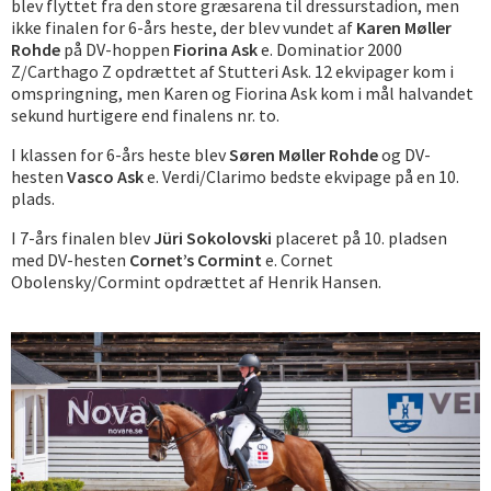
blev flyttet fra den store græsarena til dressurstadion, men
ikke finalen for 6-års heste, der blev vundet af
Karen Møller
Rohde
på DV-hoppen
Fiorina Ask
e. Dominatior 2000
Z/Carthago Z opdrættet af Stutteri Ask. 12 ekvipager kom i
omspringning, men Karen og Fiorina Ask kom i mål halvandet
sekund hurtigere end finalens nr. to.
I klassen for 6-års heste blev
Søren Møller Rohde
og DV-
hesten
Vasco Ask
e. Verdi/Clarimo bedste ekvipage på en 10.
plads.
I 7-års finalen blev
Jüri Sokolovski
placeret på 10. pladsen
med DV-hesten
Cornet’s Cormint
e. Cornet
Obolensky/Cormint opdrættet af Henrik Hansen.