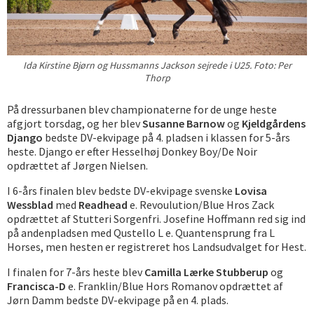
Ida Kirstine Bjørn og Hussmanns Jackson sejrede i U25. Foto: Per
Thorp
På dressurbanen blev championaterne for de unge heste
afgjort torsdag, og her blev
Susanne Barnow
og
Kjeldgårdens
Django
bedste DV-ekvipage på 4. pladsen i klassen for 5-års
heste. Django er efter Hesselhøj Donkey Boy/De Noir
opdrættet af Jørgen Nielsen.
I 6-års finalen blev bedste DV-ekvipage svenske
Lovisa
Wessblad
med
Readhead
e. Revoulution/Blue Hros Zack
opdrættet af Stutteri Sorgenfri. Josefine Hoffmann red sig ind
på andenpladsen med Qustello L e. Quantensprung fra L
Horses, men hesten er registreret hos Landsudvalget for Hest.
I finalen for 7-års heste blev
Camilla Lærke Stubberup
og
Francisca-D
e. Franklin/Blue Hors Romanov opdrættet af
Jørn Damm bedste DV-ekvipage på en 4. plads.