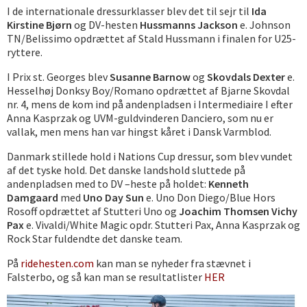
I de internationale dressurklasser blev det til sejr til
Ida
Kirstine Bjørn
og DV-hesten
Hussmanns Jackson
e. Johnson
TN/Belissimo opdrættet af Stald Hussmann i finalen for U25-
ryttere.
I Prix st. Georges blev
Susanne Barnow
og
Skovdals Dexter
e.
Hesselhøj Donksy Boy/Romano opdrættet af Bjarne Skovdal
nr. 4, mens de kom ind på andenpladsen i Intermediaire I efter
Anna Kasprzak og UVM-guldvinderen Danciero, som nu er
vallak, men mens han var hingst kåret i Dansk Varmblod.
Danmark stillede hold i Nations Cup dressur, som blev vundet
af det tyske hold. Det danske landshold sluttede på
andenpladsen med to DV –heste på holdet:
Kenneth
Damgaard
med
Uno Day Sun
e. Uno Don Diego/Blue Hors
Rosoff opdrættet af Stutteri Uno og
Joachim Thomsen Vichy
Pax
e. Vivaldi/White Magic opdr. Stutteri Pax, Anna Kasprzak og
Rock Star fuldendte det danske team.
På
ridehesten.com
kan man se nyheder fra stævnet i
Falsterbo, og så kan man se resultatlister
HER