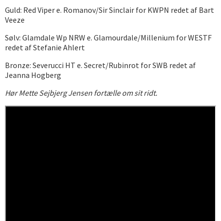
Guld: Red Viper e. Romanov/Sir Sinclair for KWPN redet af Bart
Veeze
Sølv: Glamdale Wp NRW e. Glamourdale/Millenium for WESTF
redet af Stefanie Ahlert
Bronze: Severucci HT e. Secret/Rubinrot for SWB redet af
Jeanna Hogberg
Hør Mette Sejbjerg Jensen fortælle om sit ridt.