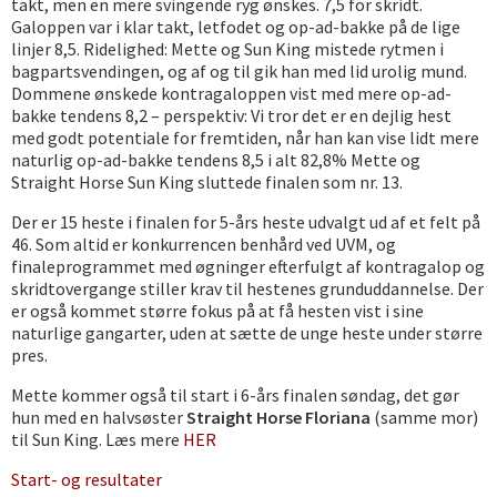
takt, men en mere svingende ryg ønskes. 7,5 for skridt.
Galoppen var i klar takt, letfodet og op-ad-bakke på de lige
linjer 8,5. Ridelighed: Mette og Sun King mistede rytmen i
bagpartsvendingen, og af og til gik han med lid urolig mund.
Dommene ønskede kontragaloppen vist med mere op-ad-
bakke tendens 8,2 – perspektiv: Vi tror det er en dejlig hest
med godt potentiale for fremtiden, når han kan vise lidt mere
naturlig op-ad-bakke tendens 8,5 i alt 82,8% Mette og
Straight Horse Sun King sluttede finalen som nr. 13.
Der er 15 heste i finalen for 5-års heste udvalgt ud af et felt på
46. Som altid er konkurrencen benhård ved UVM, og
finaleprogrammet med øgninger efterfulgt af kontragalop og
skridtovergange stiller krav til hestenes grunduddannelse. Der
er også kommet større fokus på at få hesten vist i sine
naturlige gangarter, uden at sætte de unge heste under større
pres.
Mette kommer også til start i 6-års finalen søndag, det gør
hun med en halvsøster
Straight Horse Floriana
(samme mor)
til Sun King. Læs mere
HER
Start- og resultater